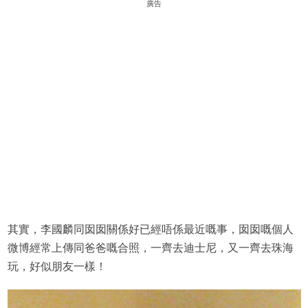
廣告
其實，李國麟同囡囡關係好已經唔係最近嘅事，囡囡嘅個人
微博經常上傳同爸爸嘅合照，一齊去迪士尼，又一齊去珠海
玩，好似朋友一樣！