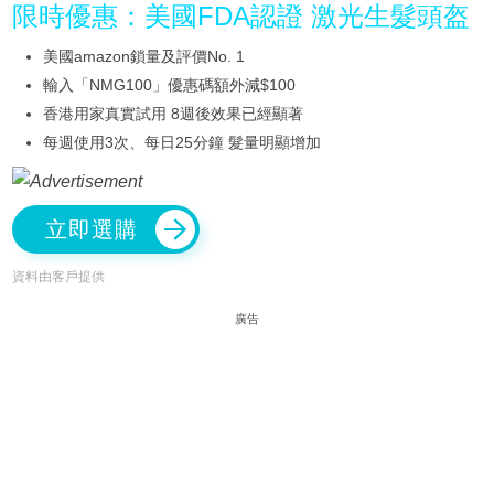
限時優惠：美國FDA認證 激光生髮頭盔
美國amazon鎖量及評價No. 1
輸入「NMG100」優惠碼額外減$100
香港用家真實試用 8週後效果已經顯著
每週使用3次、每日25分鐘 髮量明顯增加
立即選購
資料由客戶提供
廣告