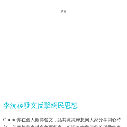
廣告
李沅薐發文反擊網民思想
Cherie亦在個人微博發文，話其實純粹想同大家分享開心時