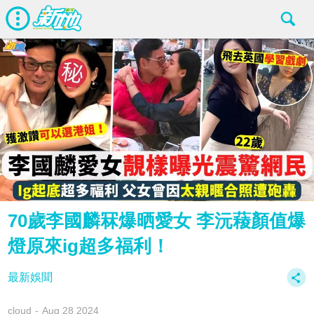
70歲李國麟冧爆晒愛女 李沅薐顏值爆
燈原來ig超多福利！
最新娛聞
cloud
Aug 28 2024