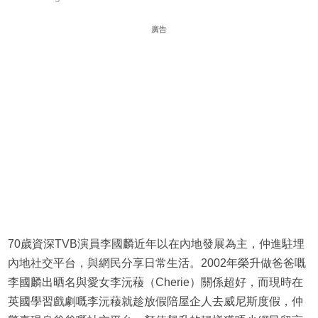
廣告
70歲資深TVB演員李國麟近年以在內地發展為主，仲進駐埋
內地社交平台，與網民分享日常生活。2002年榮升做爸爸嘅
李國麟出晒名與愛女李沅薐（Cherie）關係超好，而現時在
英國學習戲劇嘅李沅薐就趁放假陪屋企人去威尼斯度假，仲