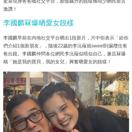
驚喜現身爸爸嘅社交平台，顏值飆升的靚樣獲唔少網民留言
激讚！
李國麟冧爆晒愛女靚樣
李國麟早前在內地社交平台晒出1段新片，片中佢表示「給你
們介紹1個新朋友」，隨後22歲的李沅薐就sweet到漏攬住爸
爸出鏡。李國麟仲問各位網民李沅薐似唔似自己，兼且冧爆
稱「她是我的寶貝，我的女兒」興奮晒愛女的靚樣！