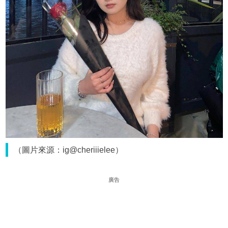
（圖片來源：ig@cheriiielee）
廣告