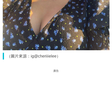
（圖片來源：ig@cheriiielee）
廣告