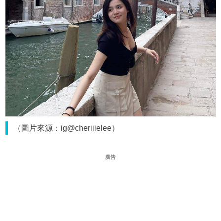
（圖片來源：ig@cheriiielee）
廣告