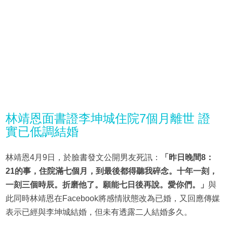
林靖恩面書證李坤城住院7個月離世 證
實已低調結婚
林靖恩4月9日，於臉書發文公開男友死訊：
「昨日晚間8：
21的事，住院滿七個月，到最後都得聽我碎念。十年一刻，
一刻三個時辰。折磨他了。願能七日後再說。愛你們。」
與
此同時林靖恩在Facebook將感情狀態改為已婚，又回應傳媒
表示已經與李坤城結婚，但未有透露二人結婚多久。