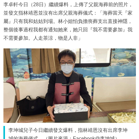
李卓軒今日（28日）繼續爆料，上傳了父親海葬前的照片，
並發文指林靖恩並沒有出席父親海葬儀式：「海葬當天『家
屬』只有我和姑姑到場。林小姐怕負擔喪葬支出直接神隱，
整個後事過程我都有通知她來，她只回『我不需要參加』我
不需要參加。人走茶涼，物是人非」
李坤城兒子今日繼續發文爆料，指林靖恩沒有出席李坤
城的海葬儀式。（圖片來源：Facebook@李坤城）