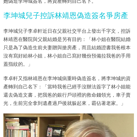
她偽造李坤城簽名，將資產轉到自己名下。
李坤城兒子控訴林靖恩偽造簽名爭房產
李坤城兒子李卓軒近日在父親社交平台上發出千字文，控訴
林靖恩在醫院與父親結婚是另有目的：「林小姐在醫院結婚
只是為了偽造生前夫妻贈與搶房產，而且結婚證書我爸根本
沒有寫好給林小姐，林小姐自己寫好幾份預備拉我爸的手用
蓋指紋的。」
李卓軒又指林靖恩在李坤城病重時偽造簽名，將李坤城的資
產轉到自己名下：「當時我爸已經手沒辦法簽字了林小姐能
還去偽造文書，把我爸的銀行戶頭裡的救命錢領光，車子賣
光，生前完全拿到遺產過戶後就躲起來，霸佔著老家。」