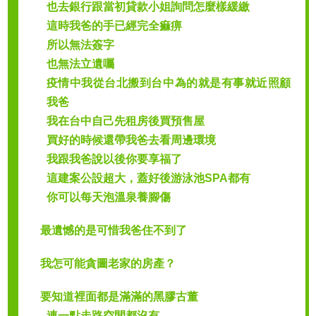
也去銀行跟當初貸款小姐詢問怎麼樣緩繳
這時我爸的手已經完全痲痹
所以無法簽字
也無法立遺囑
疫情中我從台北搬到台中為的就是有事就近照顧
我爸
我在台中自己先租房後買預售屋
買好的時候還帶我爸去看周邊環境
我跟我爸說以後你要享福了
這建案公設超大，蓋好後游泳池SPA都有
你可以每天泡溫泉養腳傷
最遺憾的是可惜我爸住不到了
我怎可能貪圖老家的房產？
要知道裡面都是滿滿的黑膠古董
連一點走路空間都沒有