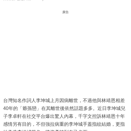
廣告
台灣知名作詞人李坤城上月因病離世，不過他與林靖恩相差
40年的「爺孫戀」在其離世後依然話題多多。近日李坤城兒
子李卓軒在社交平台爆出驚人內幕，千字文控訴林靖恩十年
感情另有目的，不但強拉病重的李坤城手蓋指紋結婚，更指