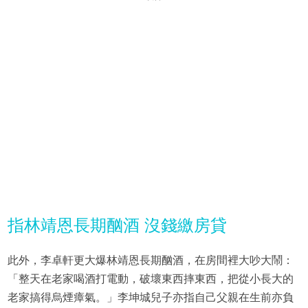
指林靖恩長期酗酒 沒錢繳房貸
此外，李卓軒更大爆林靖恩長期酗酒，在房間裡大吵大鬧：
「整天在老家喝酒打電動，破壞東西摔東西，把從小長大的
老家搞得烏煙瘴氣。」李坤城兒子亦指自己父親在生前亦負