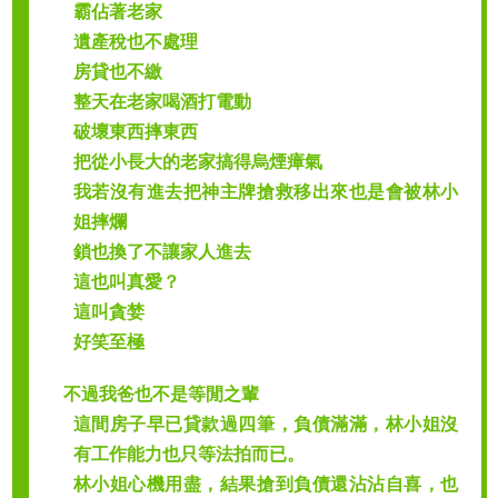
霸佔著老家
遺產稅也不處理
房貸也不繳
整天在老家喝酒打電動
破壞東西摔東西
把從小長大的老家搞得烏煙瘴氣
我若沒有進去把神主牌搶救移出來也是會被林小
姐摔爛
鎖也換了不讓家人進去
這也叫真愛？
這叫貪婪
好笑至極
不過我爸也不是等閒之輩
這間房子早已貸款過四筆，負債滿滿，林小姐沒
有工作能力也只等法拍而已。
林小姐心機用盡，結果搶到負債還沾沾自喜，也