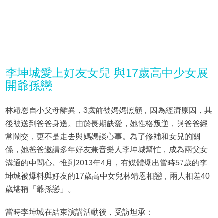
李坤城愛上好友女兒 與17歲高中少女展
開爺孫戀
林靖恩自小父母離異，3歲前被媽媽照顧，因為經濟原因，其
後被送到爸爸身邊。由於長期缺愛，她性格叛逆，與爸爸經
常鬧交，更不是走去與媽媽談心事。為了修補和女兒的關
係，她爸爸邀請多年好友兼音樂人李坤城幫忙，成為兩父女
溝通的中間心。惟到2013年4月，有媒體爆出當時57歲的李
坤城被爆料與好友的17歲高中女兒林靖恩相戀，兩人相差40
歲堪稱「爺孫戀」。
當時李坤城在結束演講活動後，受訪坦承：