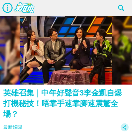
英雄召集｜中年好聲音3李金凱自爆
打機秘技！唔靠手速靠腳速震驚全
場？
最新娛聞