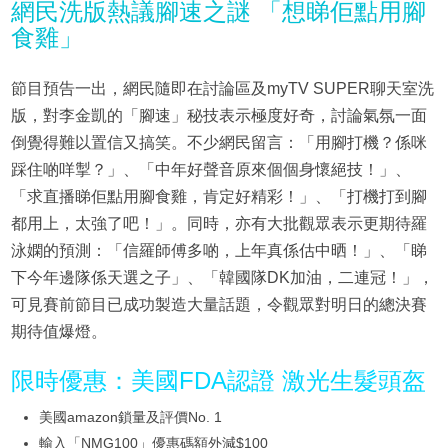
網民洗版熱議腳速之謎 「想睇佢點用腳
食雞」
節目預告一出，網民隨即在討論區及myTV SUPER聊天室洗
版，對李金凱的「腳速」秘技表示極度好奇，討論氣氛一面
倒覺得難以置信又搞笑。不少網民留言：「用腳打機？係咪
踩住啲咩掣？」、「中年好聲音原來個個身懷絕技！」、
「求直播睇佢點用腳食雞，肯定好精彩！」、「打機打到腳
都用上，太強了吧！」。同時，亦有大批觀眾表示更期待羅
泳嫻的預測：「信羅師傅多啲，上年真係估中晒！」、「睇
下今年邊隊係天選之子」、「韓國隊DK加油，二連冠！」，
可見賽前節目已成功製造大量話題，令觀眾對明日的總決賽
期待值爆燈。
限時優惠：美國FDA認證 激光生髮頭盔
美國amazon鎖量及評價No. 1
輸入「NMG100」優惠碼額外減$100