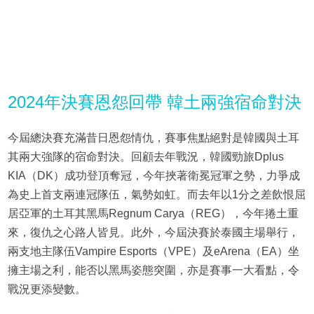
2024年決賽恩怨回帶 韓土兩強宿命對決
今屆總決賽充滿昔日恩怨情仇，賽事焦點絕對是韓國與土耳
其兩大強隊的宿命對決。回顧去年戰況，韓國勁旅Dplus
KIA（DK）成功登頂奪冠，今年挾著衛冕冠軍之勢，力爭成
為史上首支兩連冠隊伍，氣勢如虹。而去年以1分之差飲恨屈
居亞軍的土耳其黑馬Regnum Carya（REG），今年捲土重
來，復仇之心路人皆見。此外，今屆決賽於泰國主場舉行，
兩支地主隊伍Vampire Esports（VPE）及eArena（EA）坐
擁主場之利，能否以黑馬姿態突圍，亦是賽事一大看點，令
戰況更添變數。