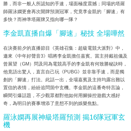
勝，而非一般人所認知的手速，場面極度震撼；同場的塔羅
師羅泳嫻更會再次開牌預測冠軍，究竟李金凱的「腳速」有
多快？而神準塔羅牌又指向哪一隊？
李金凱直播自爆「腳速」秘技 全場嘩然
在決賽前夕的直播節目《英雄召集：超級電競大派對》中，
邀來《中年好聲音3》唱將李金凱擔任嘉賓。當主持戴祖儀及
曾展望（GM）問及同為電競高手的李金凱有何致勝秘訣時，
他竟語出驚人，直言自己玩《PUBG》並非靠手速，而是獨
創的「腳速」打法。此話一出，全場嘉賓及主持均露出難以
置信的表情，紛紛追問箇中玄機。李金凱的這番奇特言論，
瞬間引爆話題，不少觀眾都對他如何用腳操控遊戲大感好
奇，為明日的賽事增添了意想不到的娛樂焦點。
羅泳嫻再展神級塔羅預測 揭16隊冠軍玄
機