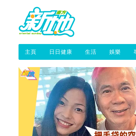
主頁
日日健康
生活
娛樂