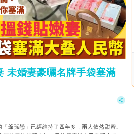
妻 未婚妻豪曬名牌手袋塞滿
ong的「爺孫戀」已經維持了四年多，兩人依然甜蜜。