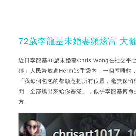
72歲李龍基未婚妻頻炫富 大曬
近日李龍基36歲未婚妻Chris Wong在社
磚」人民幣放進Hermès手袋內，一個塞唔夠
「我每個包包的都願意把所有位置，毫無保留
間，全部騰出來給你塞滿」，似乎李龍基搏命搵
方。