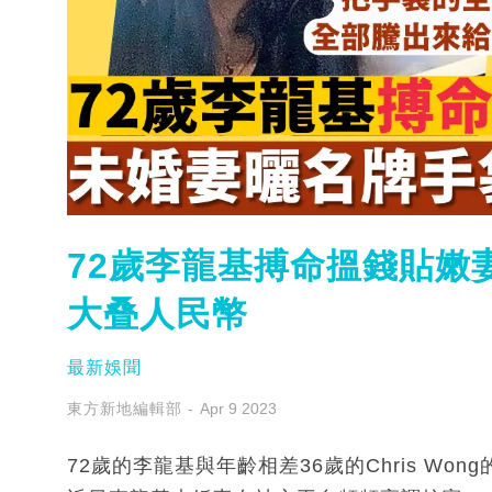
72歲李龍基搏命搵錢貼嫩
大叠人民幣
最新娛聞
東方新地編輯部
Apr 9 2023
72歲的李龍基與年齡相差36歲的Chris W