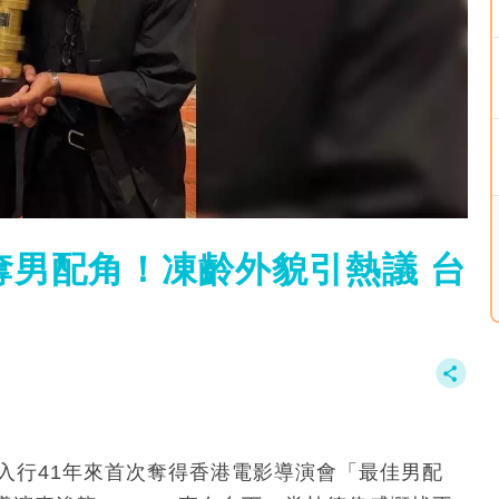
奪男配角！凍齡外貌引熱議 台
入行41年來首次奪得香港電影導演會「最佳男配