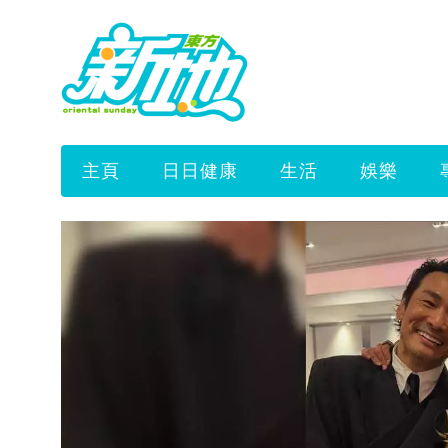
主頁
日日健康
生活
娛樂