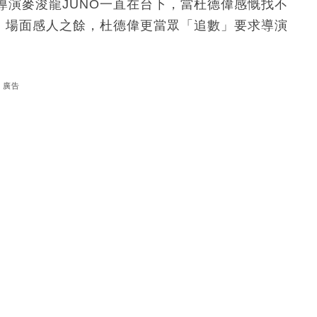
導演麥浚龍JUNO一直在台下，當杜德偉感慨找不
賀，場面感人之餘，杜德偉更當眾「追數」要求導演
廣告