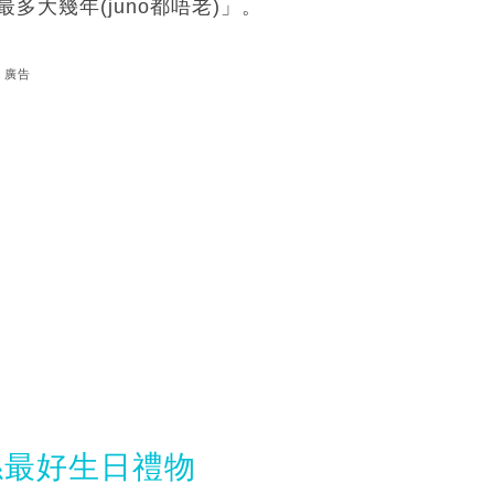
多大幾年(juno都唔老)」。
廣告
係最好生日禮物