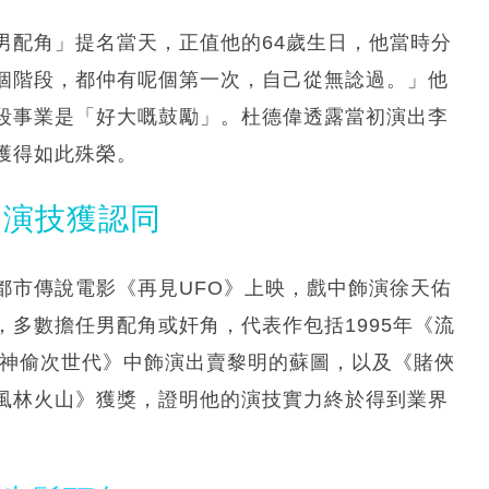
男配角」提名當天，正值他的64歲生日，他當時分
個階段，都仲有呢個第一次，自己從無諗過。」他
段事業是「好大嘅鼓勵」。杜德偉透露當初演出李
獲得如此殊榮。
 演技獲認同
都市傳說電影《再見UFO》上映，戲中飾演徐天佑
多數擔任男配角或奸角，代表作包括1995年《流
《神偷次世代》中飾演出賣黎明的蘇圖，以及《賭俠
風林火山》獲獎，證明他的演技實力終於得到業界