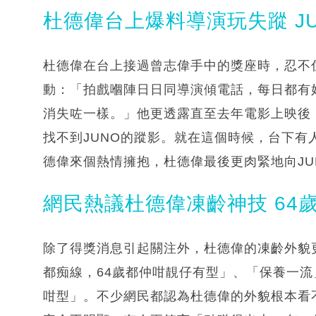
杜德偉台上爆料導演玩失蹤 J
杜德偉在台上接過曾志偉手中的獎座時，忍不
動：「拍戲嗰陣日日同導演傾電話，每日都有
消失咗一樣。」他更透露直至去年電影上映後
找不到JUNO的蹤影。就在這個時候，台下有
德偉來個熱情擁抱，杜德偉最後更肉緊地向JU
網民熱議杜德偉凍齡神技 64
除了得獎消息引起關注外，杜德偉的凍齡外貌
都痴線，64歲都仲咁靚仔有型」、「保養一流
咁型」。不少網民都認為杜德偉的外貌根本看不