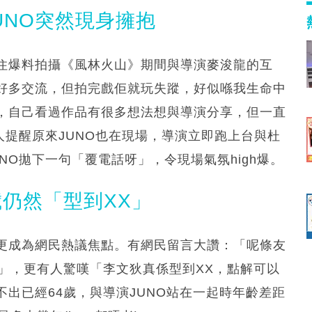
UNO突然現身擁抱
住爆料拍攝《風林火山》期間與導演麥浚龍的互
好多交流，但拍完戲佢就玩失蹤，好似喺我生命中
，自己看過作品有很多想法想與導演分享，但一直
人提醒原來JUNO也在現場，導演立即跑上台與杜
NO拋下一句「覆電話呀」，令現場氣氛high爆。
歲仍然「型到XX」
更成為網民熱議焦點。有網民留言大讚：「呢條友
」，更有人驚嘆「李文狄真係型到XX，點解可以
出已經64歲，與導演JUNO站在一起時年齡差距