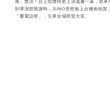
角」獎項！台上領獎時更上演溫馨一幕，原來
到導演想致謝時，JUNO突然衝上台擁抱祝
「覆電話呀」，引來全場哄堂大笑。