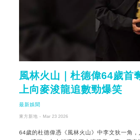
風林火山｜杜德偉64歲首
上向麥浚龍追數勁爆笑
最新娛聞
東方新地
Mar 23 2026
64歲的杜德偉憑《風林火山》中李文狄一角，