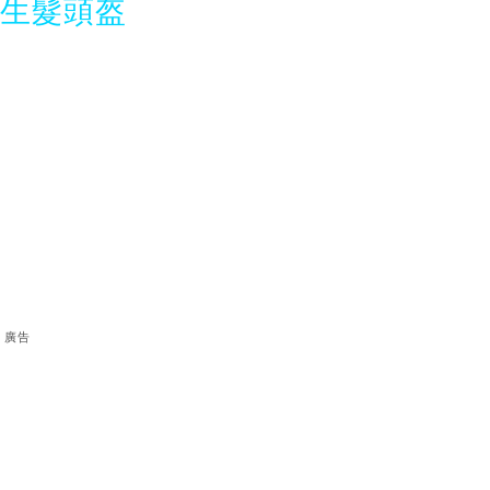
光生髮頭盔
廣告