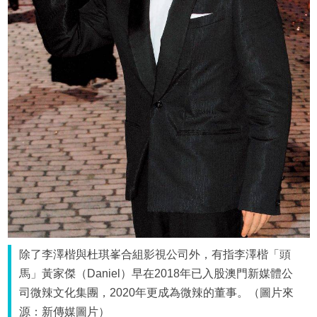
除了李澤楷與杜琪峯合組影視公司外，有指李澤楷「頭
馬」黃家傑（Daniel）早在2018年已入股澳門新媒體公
司微辣文化集團，2020年更成為微辣的董事。（圖片來
源：新傳媒圖片）