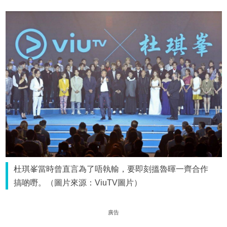
杜琪峯當時曾直言為了唔執輸，要即刻搵魯暉一齊合作
搞啲嘢。（圖片來源：ViuTV圖片）
廣告