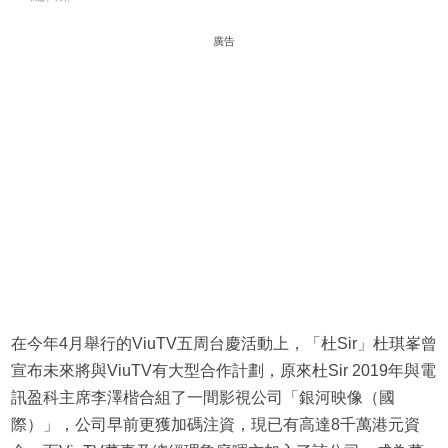
廣告
在今年4月舉行的ViuTV五周台慶活動上，「杜Sir」杜琪峯曾
宣布未來將與ViuTV有大型合作計劃，原來杜Sir 2019年與電
訊盈科主席李澤楷合組了一間影視公司「銀河映像（國
際）」，公司早前更獲加碼注資，現已有高達8千萬港元資