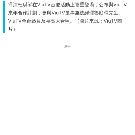
導演杜琪峯在ViuTV台慶活動上隆重登場，公布與ViuTV
來年合作計劃，更與ViuTV董事兼總經理魯庭暉先生、
ViuTV全台藝員及嘉賓大合照。（圖片來源：ViuTV圖
片）
廣告