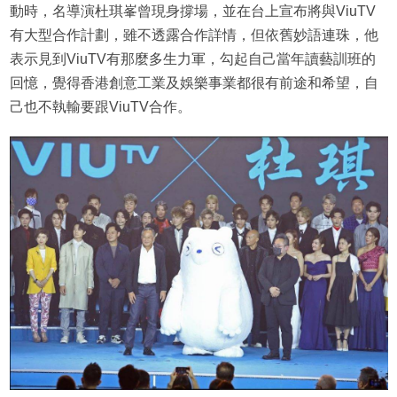
動時，名導演杜琪峯曾現身撐場，並在台上宣布將與ViuTV
有大型合作計劃，雖不透露合作詳情，但依舊妙語連珠，他
表示見到ViuTV有那麼多生力軍，勾起自己當年讀藝訓班的
回憶，覺得香港創意工業及娛樂事業都很有前途和希望，自
己也不執輸要跟ViuTV合作。