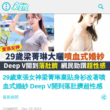
29歲東張女神梁菁琳棄貼身衫改著噴
血式婚紗 Deep V開到落肚臍超性感
最新娛聞
OS編輯部
Dec 29 2023