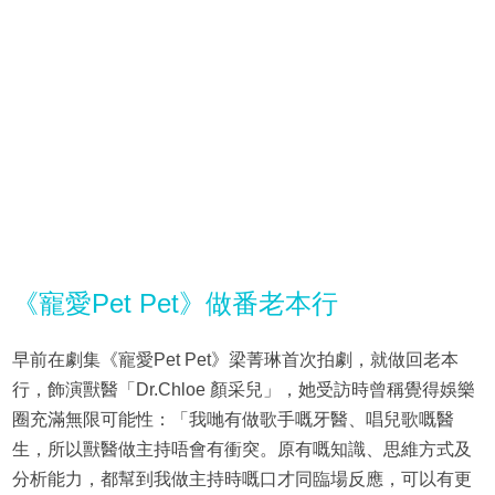
《寵愛Pet Pet》做番老本行
早前在劇集《寵愛Pet Pet》梁菁琳首次拍劇，就做回老本
行，飾演獸醫「Dr.Chloe 顏采兒」，她受訪時曾稱覺得娛樂
圈充滿無限可能性：「我哋有做歌手嘅牙醫、唱兒歌嘅醫
生，所以獸醫做主持唔會有衝突。原有嘅知識、思維方式及
分析能力，都幫到我做主持時嘅口才同臨場反應，可以有更