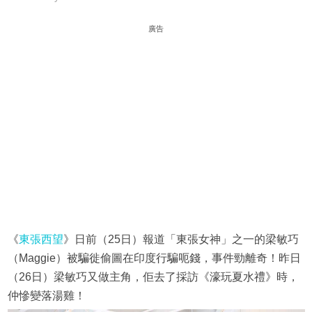
廣告
《
東張西望
》日前（25日）報道「東張女神」之一的梁敏巧
（Maggie）被騙徙偷圖在印度行騙呃錢，事件勁離奇！昨日
（26日）梁敏巧又做主角，佢去了採訪《濠玩夏水禮》時，
仲慘變落湯雞！