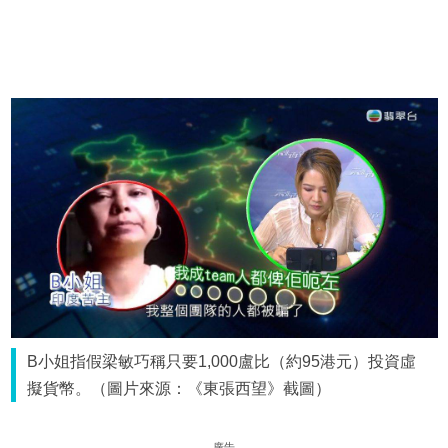
B小姐指假梁敏巧稱只要1,000盧比（約95港元）投資虛
擬貨幣。（圖片來源：《東張西望》截圖）
廣告