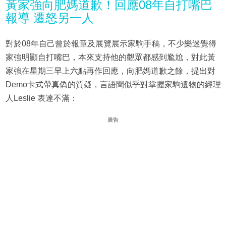
黃家強向肥媽道歉！回應08年自打嘴巴
報導 遷怒另一人
對於08年自己曾於報章及展覽展示家駒手稿，不少樂迷覺得
家強明顯自打嘴巴，本來支持他的觀眾都感到尷尬，對此黃
家強在星期三早上六點再作回應，向肥媽道歉之餘，提出對
Demo卡式帶真偽的質疑，言語間似乎對掌握家駒遺物的經理
人Leslie 表達不滿：
廣告