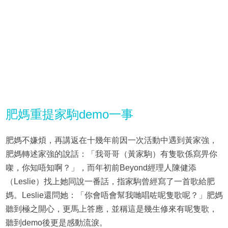
肥媽重提家駒demo一事
肥媽不嫌煩，再講返在十幾年前因一次活動中遇到黃家強，
肥媽轉述家強的說話：「我哥哥（黃家駒）有隻歌係寫畀你
㗎，你知唔知啊？」，而年初前Beyond經理人陳健添
（Leslie）找上她同說一番話，指家駒曾經寫了一首歌給肥
媽。Leslie還問她：「你會唔會幫我哋唱咗呢隻歌呢？」肥媽
聽到極之開心，更馬上答應，並稱這是幾生修來有呢隻歌，
聽到demo後更是感動流淚。