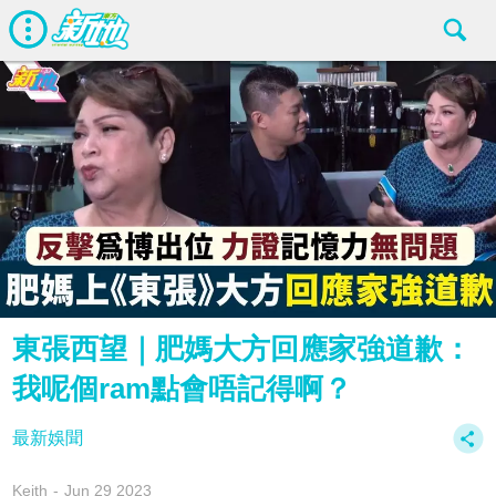
東張西望｜肥媽大方回應家強道歉：
我呢個ram點會唔記得啊？
最新娛聞
Keith
Jun 29 2023