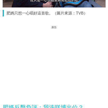
肥媽只想一心唱好這首歌。（圖片來源：TVB）
廣告
肥媽反擊負評：我洗咩博出位？