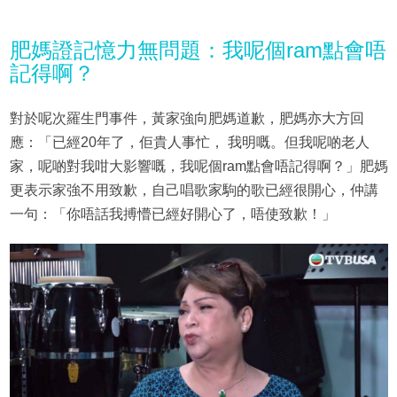
肥媽證記憶力無問題：我呢個ram點會唔
記得啊？
對於呢次羅生門事件，黃家強向肥媽道歉，肥媽亦大方回
應：「已經20年了，佢貴人事忙， 我明嘅。但我呢啲老人
家，呢啲對我咁大影響嘅，我呢個ram點會唔記得啊？」肥媽
更表示家強不用致歉，自己唱歌家駒的歌已經很開心，仲講
一句：「你唔話我搏懵已經好開心了，唔使致歉！」