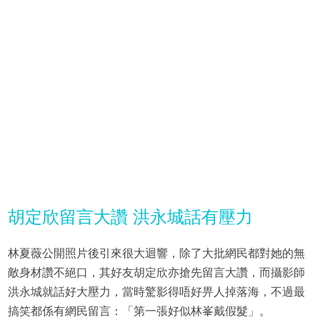
胡定欣留言大讚 洪永城話有壓力
林夏薇公開照片後引來很大迴響，除了大批網民都對她的無
敵身材讚不絕口，其好友胡定欣亦搶先留言大讚，而攝影師
洪永城就話好大壓力，當時驚影得唔好畀人掉落海，不過最
搞笑都係有網民留言：「第一張好似林峯戴假髮」。