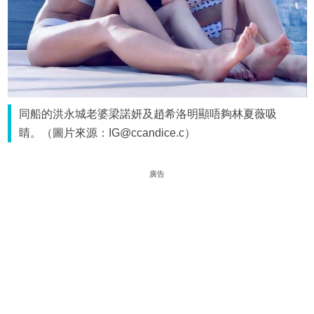
同船的洪永城老婆梁諾妍及趙希洛明顯唔夠林夏薇吸
睛。（圖片來源：IG@ccandice.c）
廣告