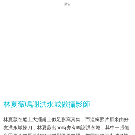
廣告
林夏薇鳴謝洪永城做攝影師
林夏薇在船上大擺甫士似足影寫真集，而這輯照片原來由好
友洪永城操刀，林夏薇出po時亦有鳴謝洪永城，其中一張側