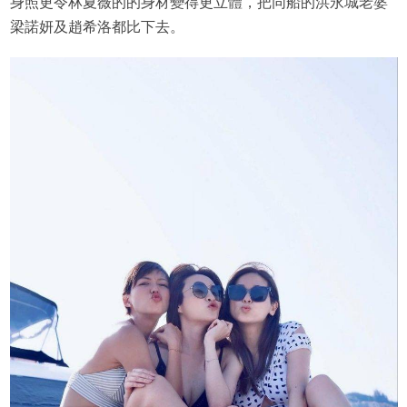
身照更令林夏薇的的身材變得更立體，把同船的洪永城老婆
梁諾妍及趙希洛都比下去。