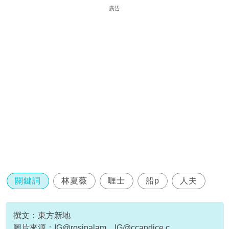
廣告
關鍵詞
林夏薇
喱士
船p
人夫
撰文：東方新地
圖片來源：IG@rosinalam、
IG@ccandice.c