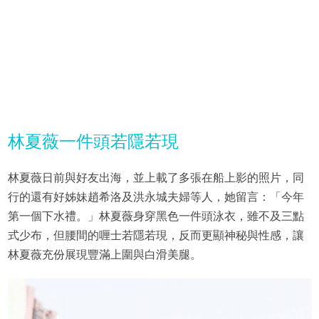
林夏薇一件頭若隱若現
林夏薇日前與好友出海，並上載了多張在船上影的照片，同
行的還有好姊妹趙希洛及洪永城夫婦等人，她留言：「今年
第一個下水禮。」林夏薇身穿黑色一件頭泳衣，雖不及三點
式少布，但腰間的喱士若隱若現，反而更顯神秘與性感，讓
林夏薇充份展現豐滿上圍與白滑美腿。