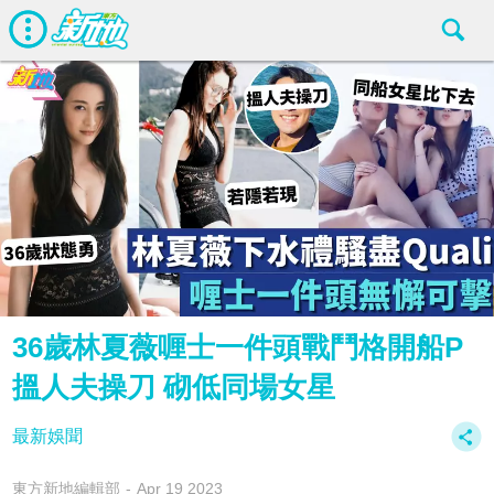
36歲林夏薇喱士一件頭戰鬥格開船P
搵人夫操刀 砌低同場女星
最新娛聞
東方新地編輯部
Apr 19 2023