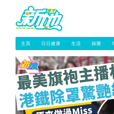
主頁
日日健康
生活
娛樂