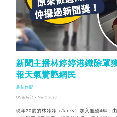
新聞主播林婷婷港鐵除罩獲
報天氣驚艷網民
最新娛聞
OS編輯部
Mar 3 2023
現年30歲的林婷婷（Jacky）加入無綫4年