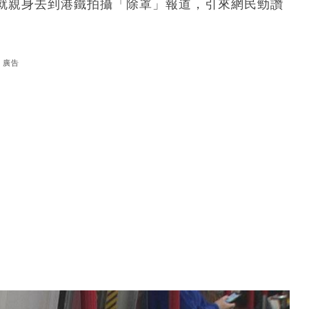
就親身去到港鐵拍攝「除罩」報道，引來網民勁讚
廣告