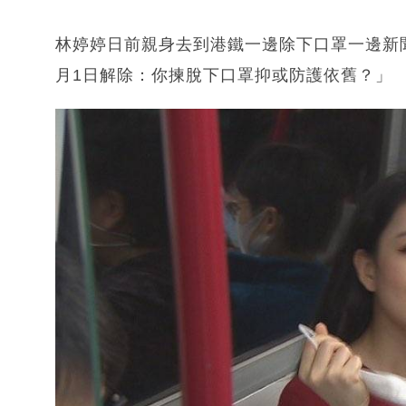
林婷婷日前親身去到港鐵一邊除下口罩一邊新聞
月1日解除：你揀脫下口罩抑或防護依舊？」