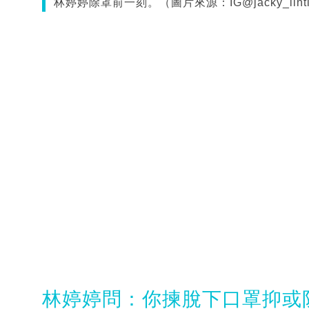
林婷婷除罩前一刻。（圖片來源：IG@jacky_lintin
林婷婷問：你揀脫下口罩抑或