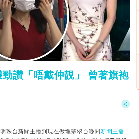
勁讚「唔戴仲靚」 曾著旗袍
，由明珠台新聞主播到現在做埋翡翠台晚間
新聞主播
，