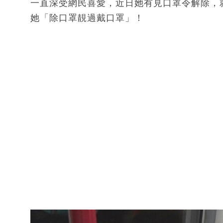
一直深受網民喜愛，近日她有見口罩令解除，
她「除口罩靚過戴口罩」！