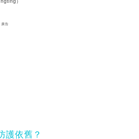
gting）
廣告
防護依舊？