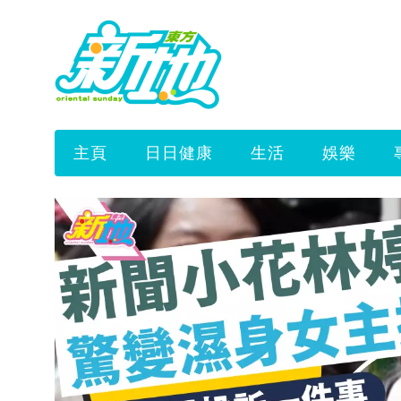
主頁
日日健康
生活
娛樂