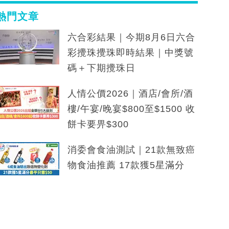
熱門文章
六合彩結果｜今期8月6日六合
彩攪珠攪珠即時結果｜中獎號
碼＋下期攪珠日
人情公價2026｜酒店/會所/酒
樓/午宴/晚宴$800至$1500 收
餅卡要畀$300
消委會食油測試｜21款無致癌
物食油推薦 17款獲5星滿分