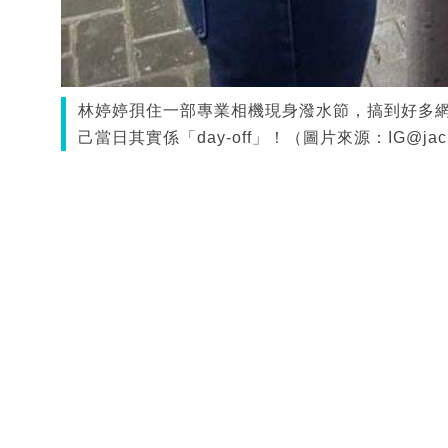
林婷婷孭住一部專業相機現身潑水節，搞到好多
己當日其實係「day-off」！（圖片來源：IG@jacky_l