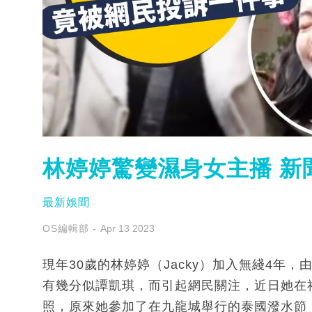
林婷婷驚變濕身女主播 新
最新娛聞
OS編輯部
Apr 13 2023
現年30歲的林婷婷（Jacky）加入無綫4年
有幾分似譚凱琪，而引起網民關注，近日她在
照，原來她參加了在九龍城舉行的泰國潑水節