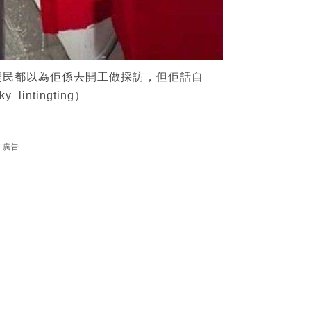
網民都以為佢係去開工做採訪，但佢話自
intingting）
廣告