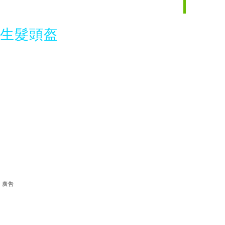
光生髮頭盔
廣告