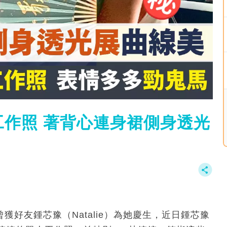
作照 著背心連身裙側身透光
曾獲好友鍾芯豫（Natalie）為她慶生，近日鍾芯豫