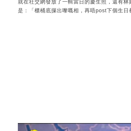
就在社交網發放了一輯當日的慶生照，還有林婷
是：「櫃桶底摷出嚟嘅相，再唔post下個生