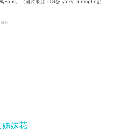
。（圖片來源：IG@ jacky_lintingting）
廣告
女姊妹花