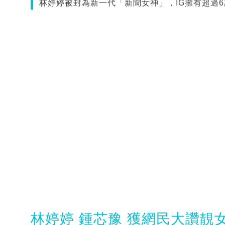
林婷婷被封為新一代「新聞女神」，IG擁有超過6萬Fans
林婷婷 鍾芯豫 獲網民大讚靚