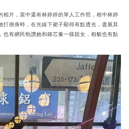
的相片，當中還有林婷婷的單人工作照，相中林婷
她打側身時，在光線下裙子顯得有點透光，盡展其
，也有網民勁讚她和鍾芯豫一樣靚女，相貌也有點