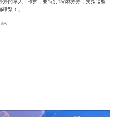
婷的單人工作照，並特別Tag林婷婷，笑指這些
日都嚟緊！」
廣告