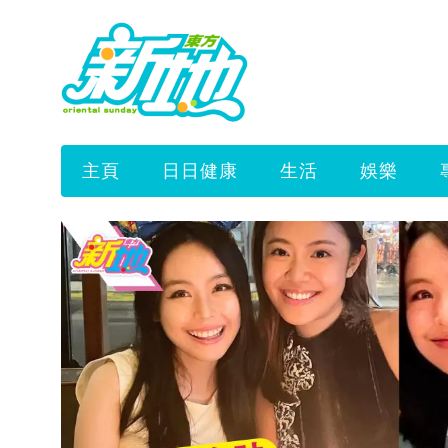
主頁
日日健康
生活
娛樂