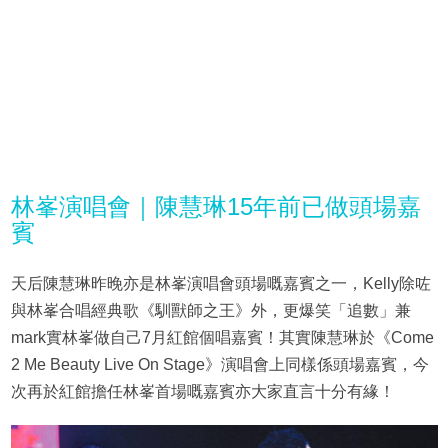
林峯演唱會｜陳慧琳15年前已做頭場嘉
賓
天后陳慧琳昨晚亦是林峯演唱會頭場嘅嘉賓之一，Kelly除咗
與林峯合唱經典歌《馴獸師之王》外，更爆笑「追數」兼
mark實林峯做自己7月紅館個唱嘉賓！其實陳慧琳於《Come
2 Me Beauty Live On Stage》演唱會上同樣係頭場嘉賓，今
次再於紅館擔任林峯首場嘅嘉賓亦大家直言十分有緣！