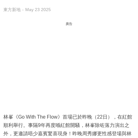
東方新地
May 23 2025
廣告
林峯《Go With The Flow》首場已於昨晚（22日），在紅館
順利舉行。事隔9年再度喺紅館開騷，林峯除咗落力演出之
外，更邀請唔少嘉賓驚喜現身！昨晚周秀娜更性感登場與林