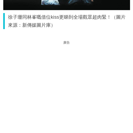
徐子珊同林峯嘅借位kiss更睇到全場觀眾超肉緊！（圖片
來源：新傳媒圖片庫）
廣告