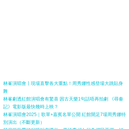
林峯演唱會丨現場直擊各大重點！周秀娜性感登場大跳貼身
舞
林峯劇透紅館演唱會有驚喜 因古天樂1句話唔再拍劇 《尋秦
記》電影版最快幾時上映？
林峯演唱會2025｜歌單+嘉賓名單公開 紅館開足7場周秀娜特
別演出（不斷更新）