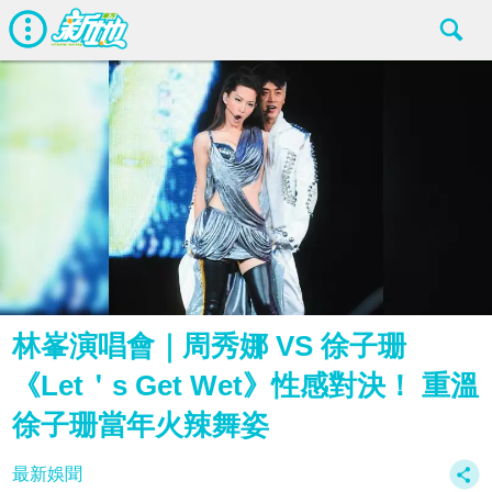
林峯演唱會｜周秀娜 VS 徐子珊
《Let＇s Get Wet》性感對決！ 重溫
徐子珊當年火辣舞姿
最新娛聞