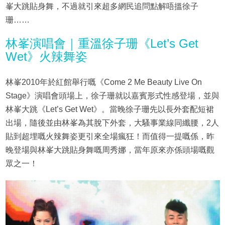
峯大跳貼身舞，不過就引來超多網民追問點解唔搵徐子
珊……
林峯演唱會｜重溫徐子珊《Let’s Get
Wet》火辣舞姿
林峯2010年於紅館舉行嘅《Come 2 Me Beauty Live On
Stage》演唱會頭場上，徐子珊就以嘉賓形式性感登場，並與
林峯大跳《Let’s Get Wet》。當晚徐子珊先以長外套配短裙
出場，隨後並由林峯為其脫下外套，大騷事業線同纖腰，2人
貼到超埋嘅火辣舞姿更引來全場瘋狂！而值得一提嘅係，昨
晚登場與林峯大跳貼身舞嘅周秀娜，當年原來亦係頭場嘅觀
眾之一！