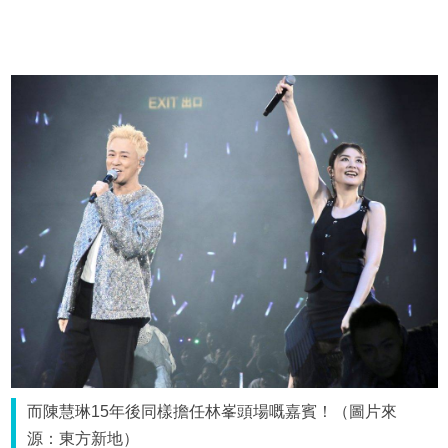
而陳慧琳15年後同樣擔任林峯頭場嘅嘉賓！（圖片來
源：東方新地）