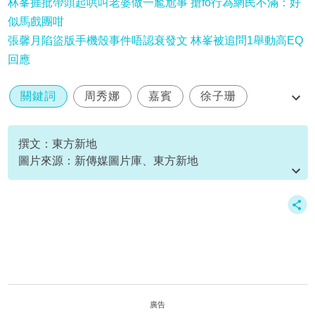
林峯捱批帶頭起哄叫老婆做一尷尬事 搶fo行為網民不滿：好
似馬戲團咁
張馨月陷盜版手機殼事件唔認衰發文 林峯被追問1舉動高EQ
回應
關鍵詞
周秀娜
嘉賓
徐子珊
林峯演唱會
撰文：東方新地
圖片來源：新傳媒圖片庫、東方新地
資料或影片來源：
原文刊於新假期
廣告