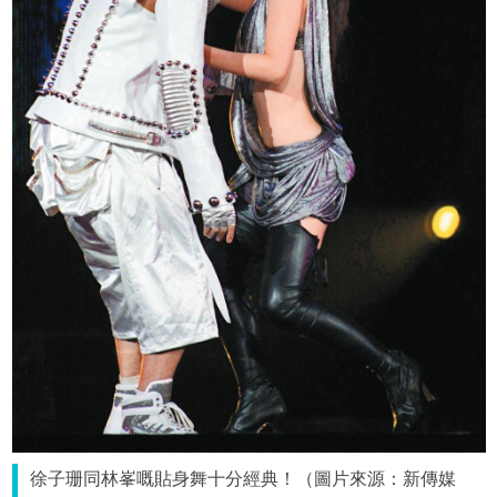
徐子珊同林峯嘅貼身舞十分經典！（圖片來源：新傳媒