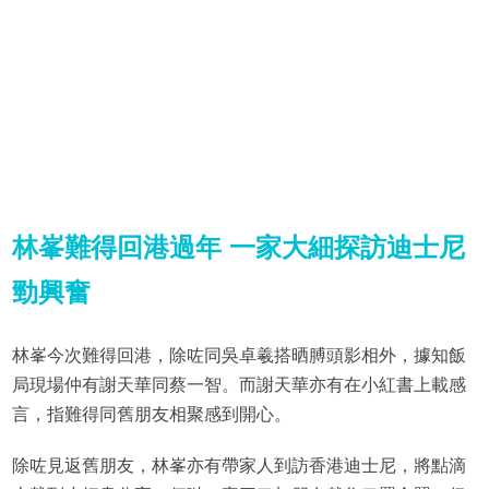
林峯難得回港過年 一家大細探訪迪士尼
勁興奮
林峯今次難得回港，除咗同吳卓羲搭晒膊頭影相外，據知飯
局現場仲有謝天華同蔡一智。而謝天華亦有在小紅書上載感
言，指難得同舊朋友相聚感到開心。
除咗見返舊朋友，林峯亦有帶家人到訪香港迪士尼，將點滴