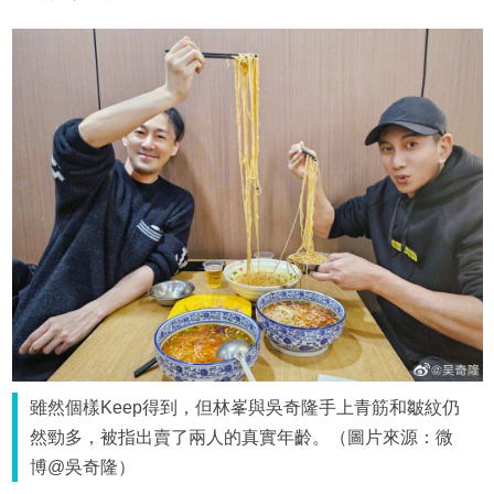
雖然個樣Keep得到，但林峯與吳奇隆手上青筋和皺紋仍
然勁多，被指出賣了兩人的真實年齡。（圖片來源：微
博@吳奇隆）