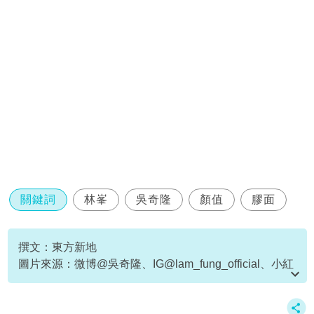
關鍵詞
林峯
吳奇隆
顏值
膠面
撰文：東方新地
圖片來源：微博@吳奇隆、IG@lam_fung_official、小紅
書