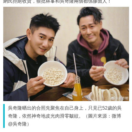
網民拒絕收貨，狠批林峯和吳奇隆兩個都係膠面人！
吳奇隆晒出的合照先聚焦在自己身上，只見已52歲的吳
奇隆，依然神奇地皮光肉滑零皺紋。（圖片來源：微博
@吳奇隆）