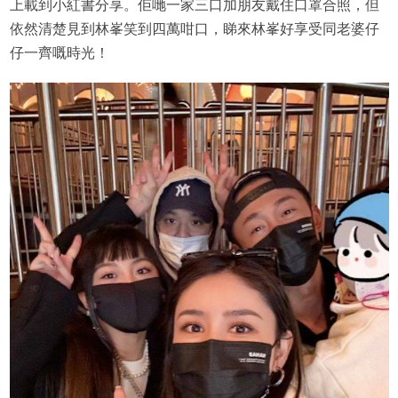
上載到小紅書分享。佢哋一家三口加朋友戴住口罩合照，但
依然清楚見到林峯笑到四萬咁口，睇來林峯好享受同老婆仔
仔一齊嘅時光！