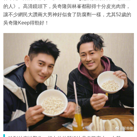
的人》。高清鏡頭下，吳奇隆與林峯都顯得十分皮光肉滑，
讓不少網民大讚兩大男神好似食了防腐劑一樣，尤其52歲的
吳奇隆Keep得勁好！