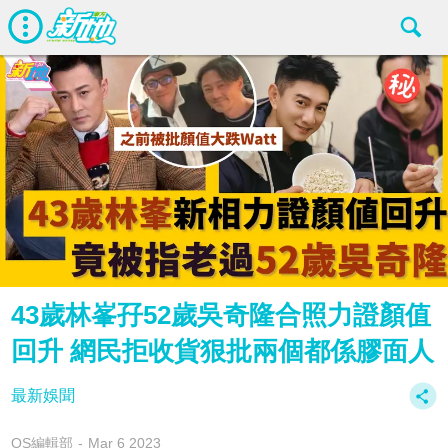
43歲林峯孖52歲吳奇隆合照力證顏值
回升 網民拒收貨狠批兩個都係膠面人
最新娛聞
OS編輯部
Mar 6 2023