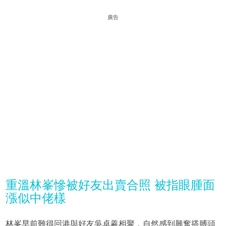
廣告
重溫林峯慘被好友出賣合照 被指眼腫面
漲似中佬樣
林峯早前難得回港與好友吳卓羲相聚，自然感到興奮搭膊頭