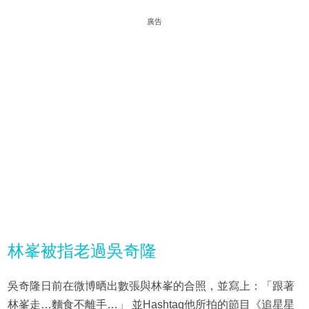
廣告
林峯被指老過吳奇隆
吳奇隆日前在微博晒出數張與林峯的合照，並寫上：「跟著
林峯走…麵食不離手…」 ​​​並Hashtag他所拍的節目《追星星