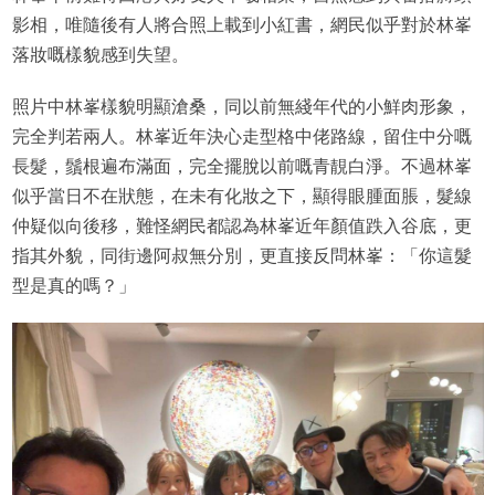
影相，唯隨後有人將合照上載到小紅書，網民似乎對於林峯
落妝嘅樣貌感到失望。
照片中林峯樣貌明顯滄桑，同以前無綫年代的小鮮肉形象，
完全判若兩人。林峯近年決心走型格中佬路線，留住中分嘅
長髮，鬚根遍布滿面，完全擺脫以前嘅青靚白淨。不過林峯
似乎當日不在狀態，在未有化妝之下，顯得眼腫面脹，髮線
仲疑似向後移，難怪網民都認為林峯近年顏值跌入谷底，更
指其外貌，同街邊阿叔無分別，更直接反問林峯：「你這髮
型是真的嗎？」