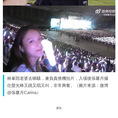
林峯陪老婆去睇騷，兼負責揸機拍片，入場後張馨月攞
住螢光棒又跳又唱又叫，非常興奮。（圖片來源：微博
@張馨月Carina）
廣告