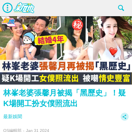
林峯老婆張馨月被揭「黑歷史」！疑
K場開工扮女僕照流出
最新娛聞
OS編輯部
Jan 31 2024