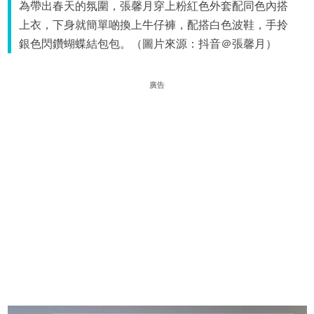
為帶出春天的氛圍，張馨月穿上粉紅色外套配同色內搭
上衣，下身就簡單啲換上牛仔褲，配搭白色波鞋，手拎
銀色閃鑽蝴蝶結包包。（圖片來源：抖音＠張馨月）
廣告