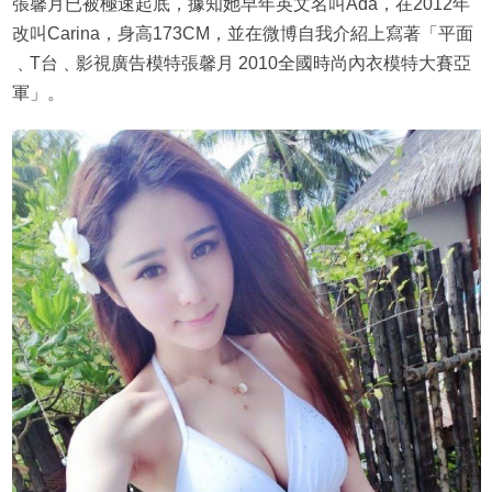
張馨月已被極速起底，據知她早年英文名叫Ada，在2012年
改叫Carina，身高173CM，並在微博自我介紹上寫著「平面
﹑T台﹑影視廣告模特張馨月 2010全國時尚內衣模特大賽亞
軍」。