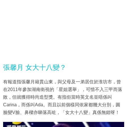
張馨月 女大十八變？
有報道指張馨月籍貫山東，與父母及一弟居住於淮坊市，曾
在2011年參加湖南衛視的「星姐選舉」，可惜不入三甲而落
敗，但就獲得時尚造型獎。有指佢當時英文名並唔係叫
Carina，而係叫Ada。而且以前個樣同依家都幾大分別，圓
臉變V臉、鼻樑亦睇落高咗，「女大十八變」真係無錯呀！