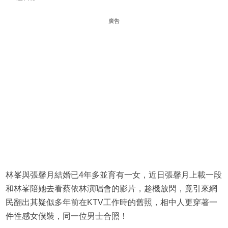
廣告
林峯與張馨月結婚已4年多並育有一女，近日張馨月上載一段
和林峯陪她去看蔡依林演唱會的影片，趁機放閃，竟引來網
民翻出其疑似多年前在KTV工作時的舊照，相中人更穿著一
件性感女僕裝，同一位男士合照！