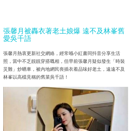
張馨月被轟衣著老土娘爆 遠不及林峯舊
愛吳千語
張馨月熱衷更新社交網絡，經常喺小紅書同抖音分享生活
照，當中不乏靚靚穿搭嘅相，但早前張馨月疑似發生「時裝
災難」炒晒車，被內地網民喪插衣着品味好老土，遠遠不及
林峯以高檔見稱的舊菜吳千語！