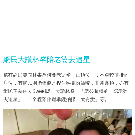
網民大讚林峯陪老婆去追星
還有網民笑問林峯為何要老婆坐「山頂位」，不買較前排的
座位，有網民則指張馨月捏住喉嚨扮嬌嗲，非常難頂，亦有
網民羨慕兩人Sweet爆，大讚林峯：「老公超棒的，陪老婆
去追星」、「全程陪伴還掌鏡拍攝，太有愛」等。