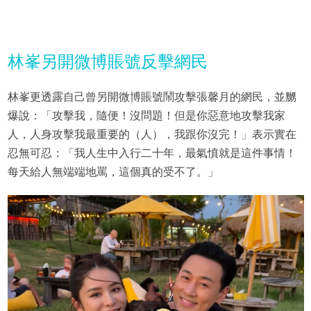
林峯另開微博賬號反擊網民
林峯更透露自己曾另開微博賬號鬧攻擊張馨月的網民，並嬲
爆說：「攻擊我，隨便！沒問題！但是你惡意地攻擊我家
人，人身攻擊我最重要的（人），我跟你沒完！」表示實在
忍無可忍：「我人生中入行二十年，最氣憤就是這件事情！
每天給人無端端地罵，這個真的受不了。」