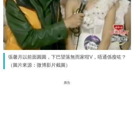
張馨月以前面圓圓，下巴望落無而家咁V，唔通係瘦咗？
（圖片來源：微博影片截圖）
廣告