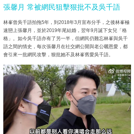
張馨月 常被網民狙擊狠批不及吳千語
林峯曾吳千語拍拖5年，到2018年3月宣布分手，之後林峯極
速戀上張馨月，並於2019年尾結婚，翌年9月誕下女兒「格
格」。如今吳千語亦有了另一半，但網民仍難忘林峯與吳千
語之間的情史，每次張馨月在社交網公開與老公曬恩愛，都
會引來一批網民攻擊，狠批她不及林峯舊愛吳千語。