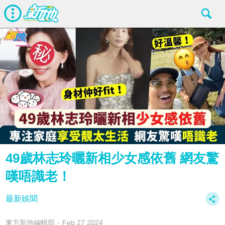
49歲林志玲曬新相少女感依舊 網友驚
嘆唔識老！
最新娛聞
東方新地編輯部
Feb 27 2024