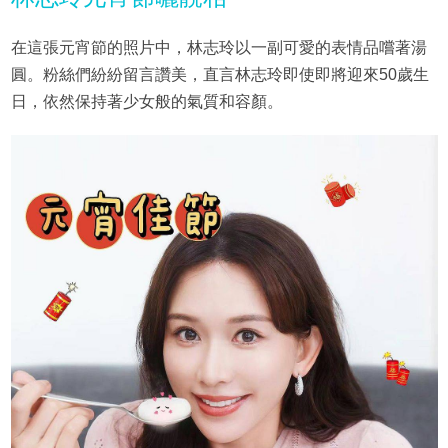
在這張元宵節的照片中，林志玲以一副可愛的表情品嚐著湯
圓。粉絲們紛紛留言讚美，直言林志玲即使即將迎來50歲生
日，依然保持著少女般的氣質和容顏。