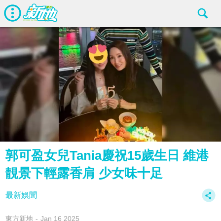
郭可盈女兒Tania慶祝15歲生日 維港
靚景下輕露香肩 少女味十足
最新娛聞
東方新地
Jan 16 2025