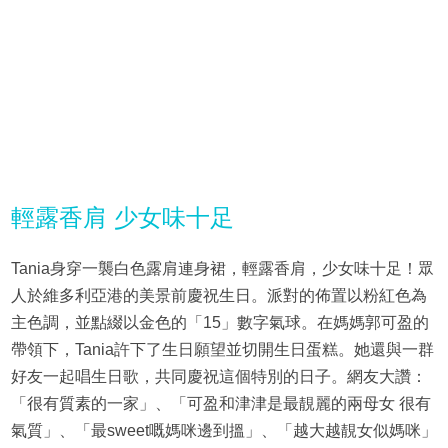
輕露香肩 少女味十足
Tania身穿一襲白色露肩連身裙，輕露香肩，少女味十足！眾
人於維多利亞港的美景前慶祝生日。派對的佈置以粉紅色為
主色調，並點綴以金色的「15」數字氣球。在媽媽郭可盈的
帶領下，Tania許下了生日願望並切開生日蛋糕。她還與一群
好友一起唱生日歌，共同慶祝這個特別的日子。網友大讚：
「很有質素的一家」、「可盈和津津是最靚麗的兩母女 很有
氣質」、「最sweet嘅媽咪邊到搵」、「越大越靚女似媽咪」