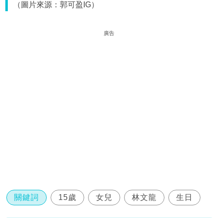
（圖片來源：郭可盈IG）
廣告
關鍵詞
15歲
女兒
林文龍
生日