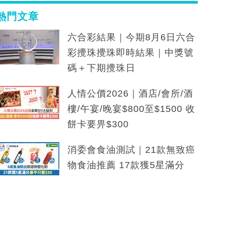
熱門文章
六合彩結果｜今期8月6日六合
彩攪珠攪珠即時結果｜中獎號
碼＋下期攪珠日
人情公價2026｜酒店/會所/酒
樓/午宴/晚宴$800至$1500 收
餅卡要畀$300
消委會食油測試｜21款無致癌
物食油推薦 17款獲5星滿分