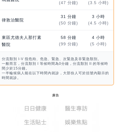
(47 分鐘)
(3.5 小時)
31 分鐘
3 小時
律敦治醫院
(50 分鐘)
(4.5 小時)
東區尤德夫人那打素
58 分鐘
4 小時
(99 分鐘)
(5 小時)
醫院
分流類別 I-V 指危殆、危急、緊急、次緊急及非緊急類別。
一般而言，分流類別 I 等候時間為0分鐘，分流類別 II 的等候時
間少於15分鐘。
一半輪候病人能在以下時間內就診，大部份人可於括號內顯示的
時間就診。
廣告