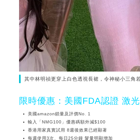
其中林明禎更穿上白色透視長裙，令神秘小三角若隱若
限時優惠：美國FDA認證 激
美國amazon鎖量及評價No. 1
輸入「NMG100」優惠碼額外減$100
香港用家真實試用 8週後效果已經顯著
每週使用3次、每日25分鐘 髮量明顯增加