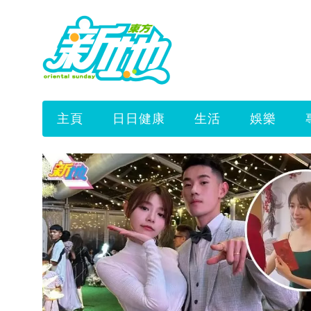
主頁
日日健康
生活
娛樂