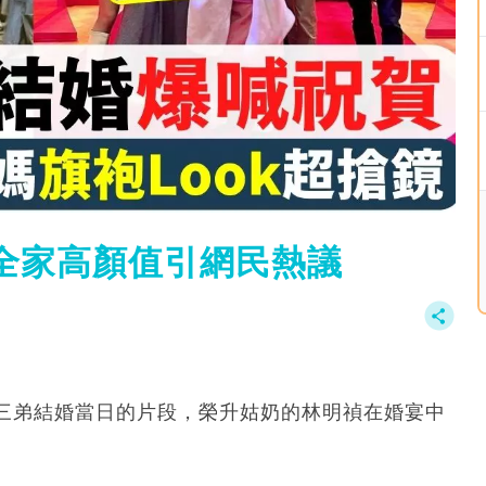
全家高顏值引網民熱議
三弟結婚當日的片段，榮升姑奶的林明禎在婚宴中