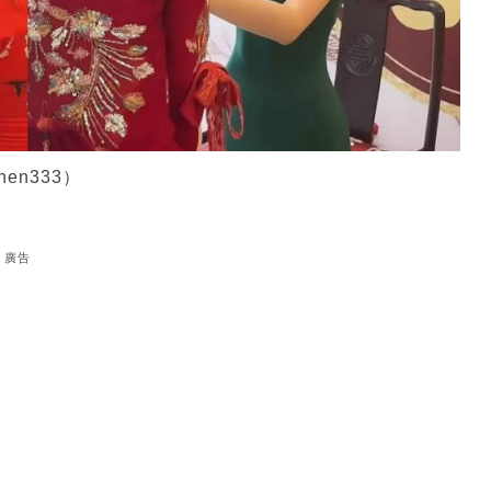
en333）
廣告