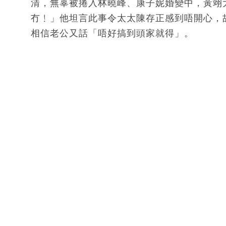
清，無辜被捲入林曉峰、康子妮婚變中，黃翊
冇﹗」他坦言此事令太太陳存正感到唔開心，
相信老公又話「唔好搞到頭家就得」。