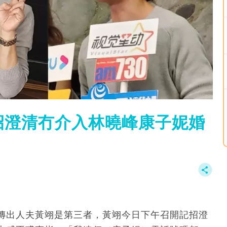
招澄清冇介入林曉峰康子妮婚
傳出人夫黃翊是第三者，黃翊今日下午召開記招澄