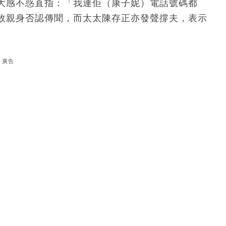
大感不惑直指：「我連佢（康子妮）電話號碼都
故親身否認傳聞，而太太陳存正亦發聲撐夫，表示
廣告