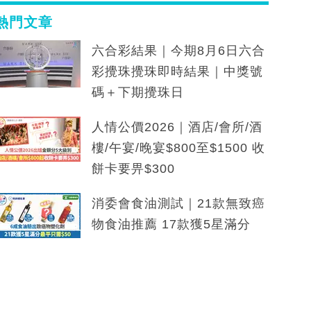
熱門文章
六合彩結果｜今期8月6日六合
彩攪珠攪珠即時結果｜中獎號
碼＋下期攪珠日
人情公價2026｜酒店/會所/酒
樓/午宴/晚宴$800至$1500 收
餅卡要畀$300
消委會食油測試｜21款無致癌
物食油推薦 17款獲5星滿分