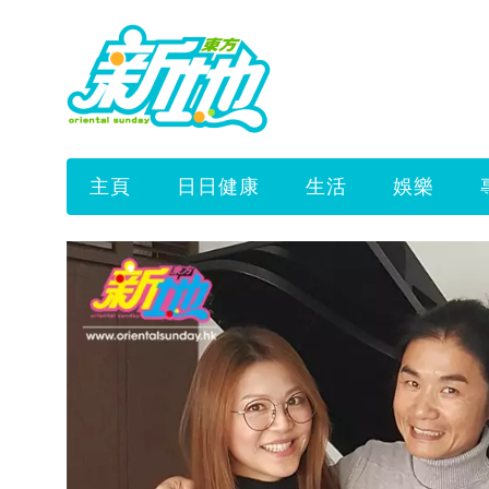
主頁
日日健康
生活
娛樂