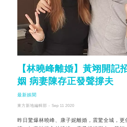
【林曉峰離婚】黃翊開記
姻 病妻陳存正發聲撐夫
最新娛聞
東方新地編輯部
Sep 11 2020
昨日驚爆林曉峰、康子妮離婚，震驚全城，更