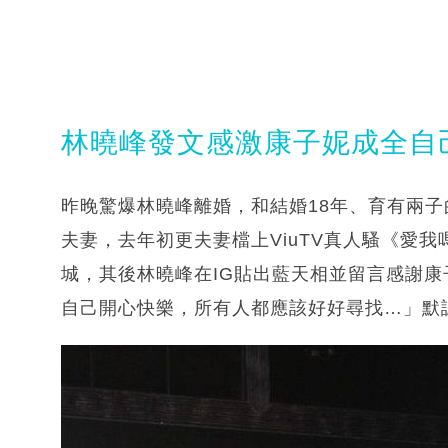
林曉峰發文感激康子妮成全自
昨晚驚爆林曉峰離婚，和結婚18年、育有兩
夫妻，去年初更夫妻檔上ViuTV真人騷《愛
城，其後林曉峰在IG貼出藍天相並留言感謝
自己開心快樂，所有人都應該好好尋找…」默