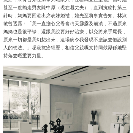
甚至一度勸走男友陳中原（現在嘅丈夫），直到抗癌打第三
針時，媽媽要回港出席表妹婚禮，她先至將事實告知。林淑
敏曾透露：「我一直擔心父母會晴天霹靂及崩潰，不過原來
媽媽也是很平靜，還跟我說要好好治療，以免將來手尾長，
原來一切都是我幻想出來，這場病令我發現不應該去假設別
人的想法。」呢段抗癌經歷，相信父親嘅支持同鼓勵係她堅
持落去嘅重要力量。