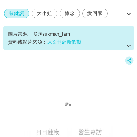
關鍵詞
大小姐
悼念
愛回家
林淑敏
圖片來源：IG@sukman_lam
資料或影片來源：
原文刊於新假期
廣告