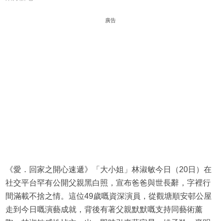
廣告
《愛．回家之開心速遞》「大小姐」林淑敏今日（20日）在
社交平台罕有公開父親黑白照，宣布爸爸與世長辭，字裡行
間滿載不捨之情。這位49歲嘅資深演員，從觀塘順安邨公屋
走到今日嘅演藝成就，背後有著父親默默嘅支持同藝術薰