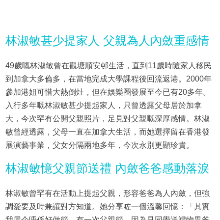
林淑敏甚少提家人 父親為人內斂重感情
49歲嘅林淑敏曾在觀塘順安邨生活，直到11歲時隨家人移民
到加拿大多倫多，在當地完成大學課程後回流返港。2000年
參加港姐可惜大熱倒灶，但在娛樂圈發展至今已有20多年。
入行多年嘅林淑敏甚少提起家人，只曾透露父母居於加拿
大，今次罕有公開父親照片，足見對父親嘅深厚感情。林淑
敏曾經透露，父母一直在加拿大生活，而她選擇留在香港發
展演藝事業，父女分隔兩地多年，今次永別更顯珍貴。
林淑敏憶父親節送禮 內斂爸爸感動落淚
林淑敏曾罕有在活動上提起父親，形容爸爸為人內斂，但強
調愛要及時兼讓對方知道。她分享咗一個溫馨回憶：「其實
我屋企唔係好做節，有一次父親節，因為見同學送禮物畀爸