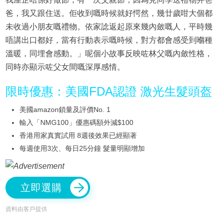
爸，我又跟住送。佢收到嘅時候就好愕然，幾廿歲咁大個都
未收過小朋友嘅禮物。依家諗返起原來幾內斂嘅人，平時幾
唔講出口都好，當有行動表示嘅時候，對方都會感受到嗰種
溫暖，同埋會感動。」呢個小故事反映咗林父嘅內斂性格，
同時亦顯示咗父女間嘅深厚感情。
限時優惠：美國FDA認證 激光生髮頭盔
美國amazon鎖量及評價No. 1
輸入「NMG100」優惠碼額外減$100
香港用家真實試用 8週後效果已經顯著
每週使用3次、每日25分鐘 髮量明顯增加
立即選購
資料由客戶提供