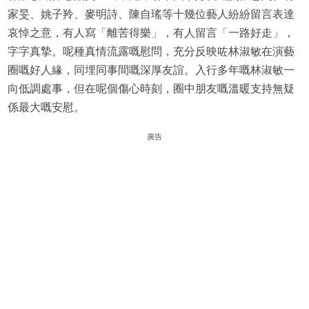
家旻、姚子羚、麥明詩、陳自瑤等十幾位藝人紛紛留言表達
哀悼之意，有人寫「離苦得樂」，有人留言「一路好走」，
字字真摯。呢種真情流露嘅慰問，充分反映咗林淑敏在演藝
圈嘅好人緣，同埋同事間嘅深厚友誼。入行多年嘅林淑敏一
向低調處事，但在呢個傷心時刻，圈中朋友嘅溫暖支持無疑
係最大嘅安慰。
廣告