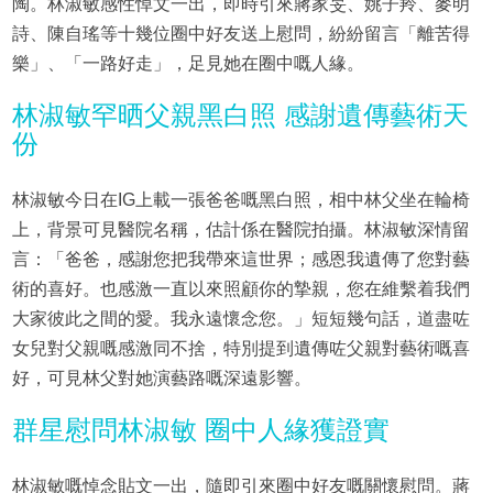
陶。林淑敏感性悼文一出，即時引來蔣家旻、姚子羚、麥明
詩、陳自瑤等十幾位圈中好友送上慰問，紛紛留言「離苦得
樂」、「一路好走」，足見她在圈中嘅人緣。
林淑敏罕晒父親黑白照 感謝遺傳藝術天
份
林淑敏今日在IG上載一張爸爸嘅黑白照，相中林父坐在輪椅
上，背景可見醫院名稱，估計係在醫院拍攝。林淑敏深情留
言：「爸爸，感謝您把我帶來這世界；感恩我遺傳了您對藝
術的喜好。也感激一直以來照顧你的摯親，您在維繫着我們
大家彼此之間的愛。我永遠懷念您。」短短幾句話，道盡咗
女兒對父親嘅感激同不捨，特別提到遺傳咗父親對藝術嘅喜
好，可見林父對她演藝路嘅深遠影響。
群星慰問林淑敏 圈中人緣獲證實
林淑敏嘅悼念貼文一出，隨即引來圈中好友嘅關懷慰問。蔣