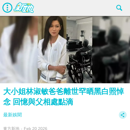
大小姐林淑敏爸爸離世罕晒黑白照悼
念 回憶與父相處點滴
最新娛聞
東方新地
Feb 20 2026