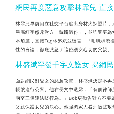
網民再度惡意攻擊林霏兒 直接
林霏兒早前因在社交平台貼出身材火辣照片，
黑底紅字怒斥對方「骯髒過份」，並強調要為
本加厲，直接Tag林盛斌並留言：「咁嘅樣都
性的言論，徹底激怒了這位護女心切的父親。
林盛斌罕發千字文護女 揭網
面對網民對愛女的惡意攻擊，林盛斌決定不再
帳號進行公審。他在長文中透露：「有個律師
兩至三個違法嘅行為。」Bob更勸告對方不
父親保護女兒的決心。他強調家人看到這些攻