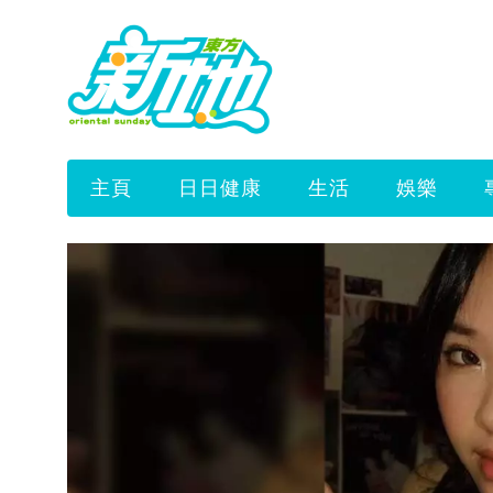
主頁
日日健康
生活
娛樂