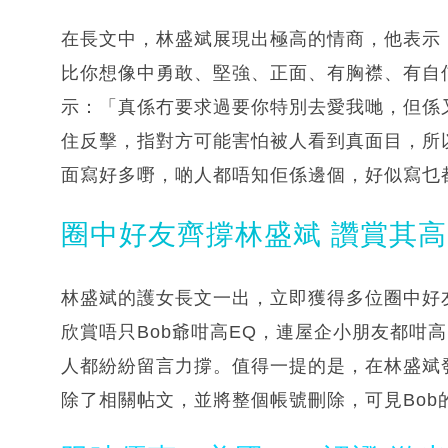
在長文中，林盛斌展現出極高的情商，他表示
比你想像中勇敢、堅強、正面、有胸襟、有自
示：「真係冇要求過要你特別去愛我哋，但係
住反擊，指對方可能害怕被人看到真面目，所
面寫好多嘢，啲人都唔知佢係邊個，好似寫乜
圈中好友齊撐林盛斌 讚賞其高
林盛斌的護女長文一出，立即獲得多位圈中好
欣賞唔只Bob爺咁高EQ，連屋企小朋友都咁高EQ
人都紛紛留言力撐。值得一提的是，在林盛斌
除了相關帖文，並將整個帳號刪除，可見Bob