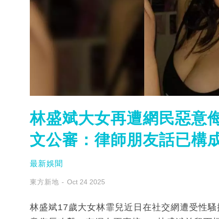
林盛斌大女再遭網民惡意侮
文公審：律師朋友話已構
最新娛聞
東方新地
Oct 24 2025
林盛斌17歲大女林霏兒近日在社交網遭受性