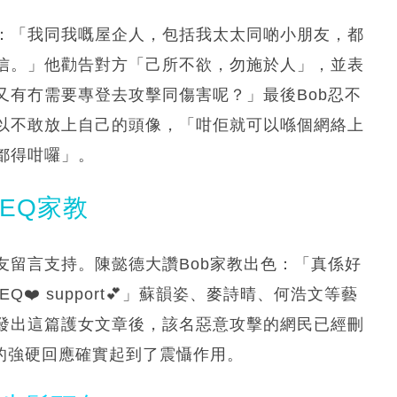
：「我同我嘅屋企人，包括我太太同啲小朋友，都
信。」他勸告對方「己所不欲，勿施於人」，並表
又有冇需要專登去攻擊同傷害呢？」最後Bob忍不
以不敢放上自己的頭像，「咁佢就可以喺個網絡上
都得咁囉」。
EQ家教
友留言支持。陳懿德大讚Bob家教出色：「真係好
❤️ support💕」蘇韻姿、麥詩晴、何浩文等藝
發出這篇護女文章後，該名惡意攻擊的網民已經刪
的強硬回應確實起到了震懾作用。