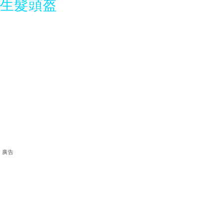
光生髮頭盔
廣告