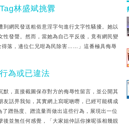
Tag林盛斌挑釁
遭到網民發送粗俗意淫字句進行文字性騷擾。她以
女性發聲。然而，當她為自己平反後，竟有網民變
食得落，邊位仁兄咁為民除害……」這番極具侮辱
民行為或已違法
沉默，直接截圖保存對方的侮辱性留言，並公開其
朋友話畀我知，其實網上寫呢啲嘢，已經可能構成
要為了蹭熱度、蹭流量而做出這些行為，展現出一位
擊後並無任何感覺，「大家姐仲話你揀呢張相幾靚