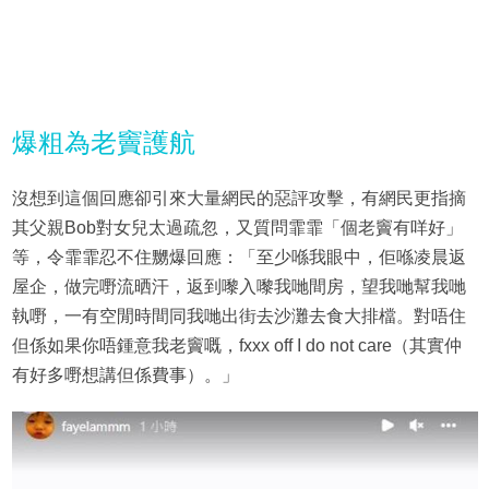
爆粗為老竇護航
沒想到這個回應卻引來大量網民的惡評攻擊，有網民更指摘
其父親Bob對女兒太過疏忽，又質問霏霏「個老竇有咩好」
等，令霏霏忍不住嬲爆回應：「至少喺我眼中，佢喺凌晨返
屋企，做完嘢流晒汗，返到嚟入嚟我哋間房，望我哋幫我哋
執嘢，一有空閒時間同我哋出街去沙灘去食大排檔。對唔住
但係如果你唔鍾意我老竇嘅，fxxx off I do not care（其實仲
有好多嘢想講但係費事）。」