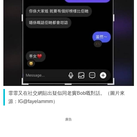
霏霏又在社交網貼出疑似同老竇Bob嘅對話。（圖片來
源：IG@fayelammm）
廣告