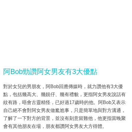
阿Bob勁讚阿女男友有3大優點
對於女兒的男朋友，阿Bob回應傳媒時，就力讚他有3大優
點，包括幾高大、幾靚仔、幾有禮貌，更指阿女男友說話有
紋有路，唔會古靈精怪，已好過17歲時的他。阿Bob又表示
自己絕不會對阿女男友做尷尬事，只是簡單地與對方溝通，
了解了一下對方的背景，並沒有刻意留難他，他更指當晚聚
會有其他朋友在場，朋友都讚阿女男友大方得體。