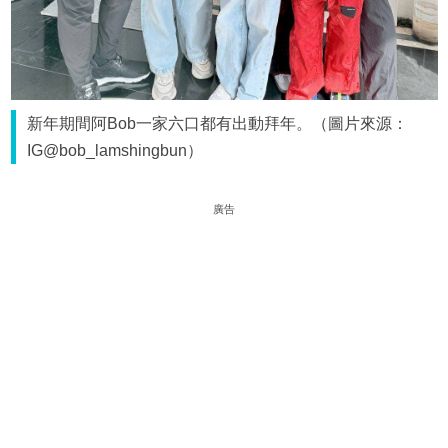
新年期間阿Bob一家六口都有出動拜年。（圖片來源：
IG@bob_lamshingbun）
廣告