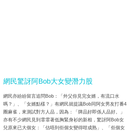
網民驚訝阿Bob大女變潛力股
網民亦紛紛留言追問Bob：「外父你見完女婿，有流口水
嗎？」、「女婿點樣？」有網民就提議Bob同阿女男友打番4
圈麻雀，來測試對方人品，因為：「牌品好即係人品好。」
亦有不少網民見到霏霏著低胸緊身衫的新相，驚訝阿Bob女
兒原來已大個女：「估唔到佢個女變得咁成熟」、「佢個女