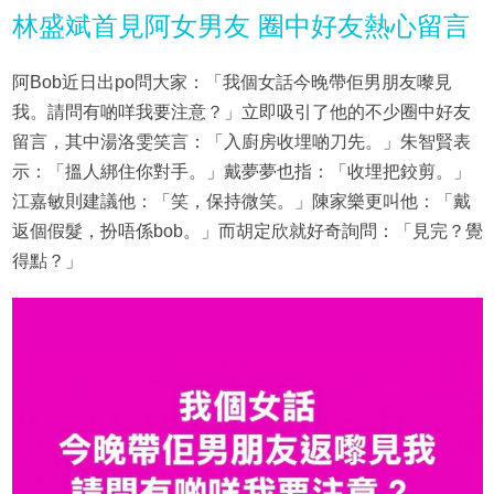
林盛斌首見阿女男友 圈中好友熱心留言
阿Bob近日出po問大家：「我個女話今晚帶佢男朋友嚟見
我。請問有啲咩我要注意？」立即吸引了他的不少圈中好友
留言，其中湯洛雯笑言：「入廚房收埋啲刀先。」朱智賢表
示：「搵人綁住你對手。」戴夢夢也指：「收埋把鉸剪。」
江嘉敏則建議他：「笑，保持微笑。」陳家樂更叫他：「戴
返個假髮，扮唔係bob。」而胡定欣就好奇詢問：「見完？覺
得點？」