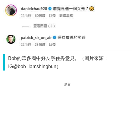
Bob的眾多圈中好友爭住畀意見。（圖片來源：
IG@bob_lamshingbun）
廣告