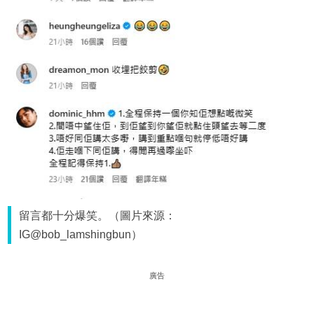
留言都十分爆笑。（圖片來源：
IG@bob_lamshingbun）
廣告