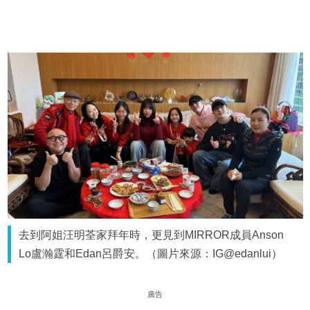
去到阿姐汪明荃家拜年時，更見到MIRROR成員Anson
Lo盧瀚霆和Edan呂爵安。（圖片來源：IG@edanlui）
廣告