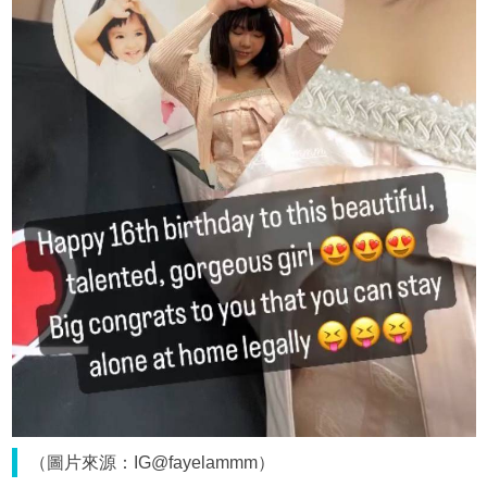
（圖片來源：IG@fayelammm）