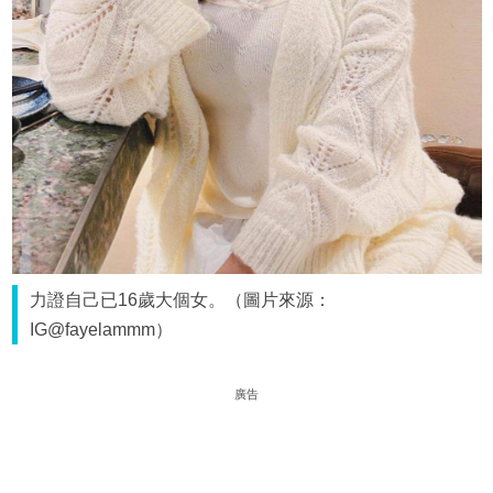
力證自己已16歲大個女。（圖片來源：
IG@fayelammm）
廣告