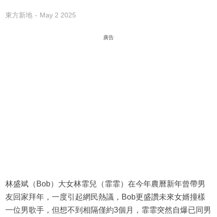
東方新地
May 2 2025
廣告
林盛斌（Bob）大女林霏兒（霏霏）在今年農曆新年曾帶男
友回家拜年，一度引起網民熱議，Bob更盛讚未來女婿撞樣
一位男歌手，但想不到相隔僅約3個月，霏霏突然自爆已同男