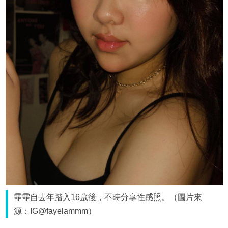
霏霏自去年踏入16歲後，不時分享性感照。（圖片來
源：IG@fayelammm）