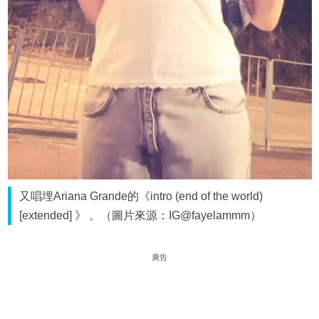
又唱埋Ariana Grande的《intro (end of the world)
[extended] 》 。（圖片來源：IG@fayelammm）
廣告