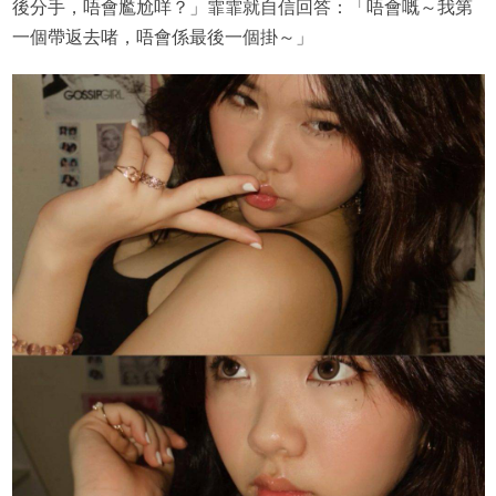
後分手，唔會尷尬咩？」霏霏就自信回答：「唔會嘅～我第
一個帶返去啫，唔會係最後一個掛～」