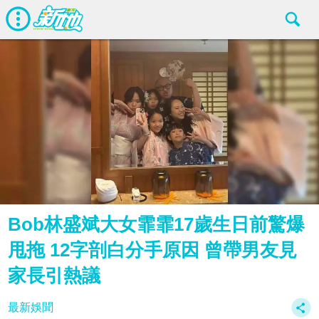
Bob林盛斌大女霏霏17歲生日前驚爆
甩拖 12字剖白分手原因 曾帶男友見
家長引熱議
最新娛聞