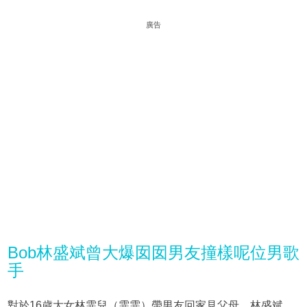
廣告
Bob林盛斌曾大爆囡囡男友撞樣呢位男歌
手
對於16歲大女林霏兒（霏霏）帶男友回家見父母，林盛斌