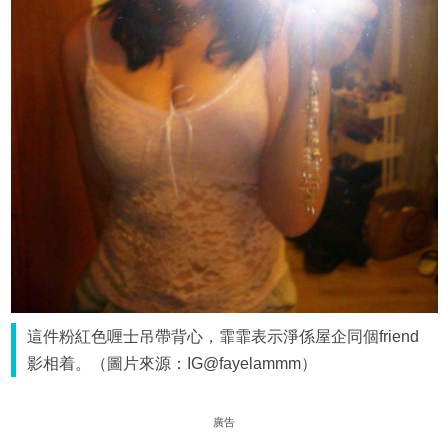
這件粉紅色喱士吊帶背心，霏霏表示淨係屋企同個friend
影相着。（圖片來源：IG@fayelammm）
廣告