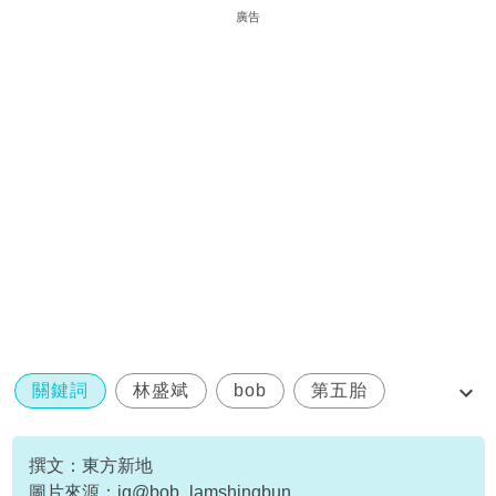
廣告
關鍵詞
林盛斌
bob
第五胎
金牌司儀
撰文：東方新地
圖片來源：ig@bob_lamshingbun