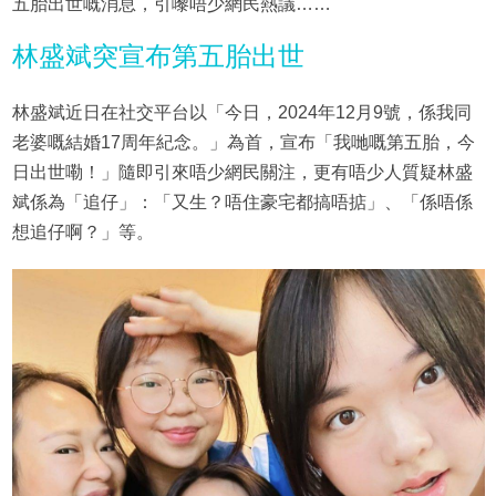
五胎出世嘅消息，引嚟唔少網民熱議……
林盛斌突宣布第五胎出世
林盛斌近日在社交平台以「今日，2024年12月9號，係我同
老婆嘅結婚17周年紀念。」為首，宣布「我哋嘅第五胎，今
日出世嘞！」隨即引來唔少網民關注，更有唔少人質疑林盛
斌係為「追仔」：「又生？唔住豪宅都搞唔掂」、「係唔係
想追仔啊？」等。