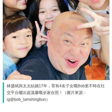
林盛斌與太太結婚17年，育有4名子女嘅Bob更不時在社
交平台曬出超溫馨嘅全家合照！（圖片來源：
ig@bob_lamshingbun）