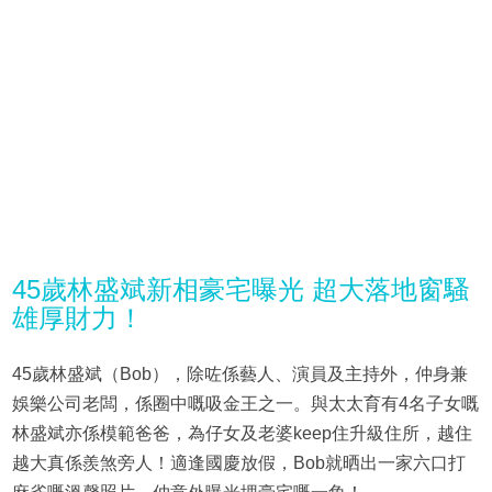
45歲林盛斌新相豪宅曝光 超大落地窗騷
雄厚財力！
45歲林盛斌（Bob），除咗係藝人、演員及主持外，仲身兼
娛樂公司老闆，係圈中嘅吸金王之一。與太太育有4名子女嘅
林盛斌亦係模範爸爸，為仔女及老婆keep住升級住所，越住
越大真係羨煞旁人！適逢國慶放假，Bob就晒出一家六口打