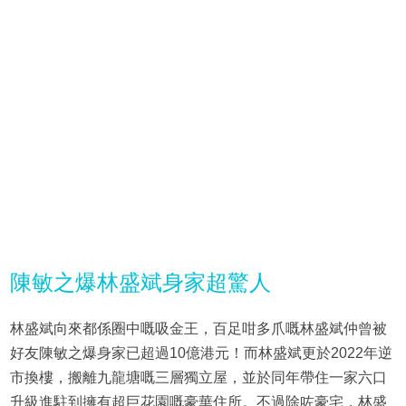
陳敏之爆林盛斌身家超驚人
林盛斌向來都係圈中嘅吸金王，百足咁多爪嘅林盛斌仲曾被
好友陳敏之爆身家已超過10億港元！而林盛斌更於2022年逆
市換樓，搬離九龍塘嘅三層獨立屋，並於同年帶住一家六口
升級進駐到擁有超巨花園嘅豪華住所。不過除咗豪宅，林盛