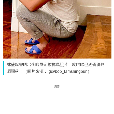
林盛斌曾晒出坐喺屋企樓梯嘅照片，就咁睇已經覺得夠
晒闊落！（圖片來源：Ig@bob_lamshingbun）
廣告