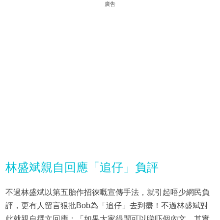
廣告
林盛斌親自回應「追仔」負評
不過林盛斌以第五胎作招徠嘅宣傳手法，就引起唔少網民負
評，更有人留言狠批Bob為「追仔」去到盡！不過林盛斌對
此就親自撰文回應：「如果大家得閒可以睇吓個內文，其實