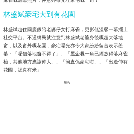
麻雀嘅溫馨照片，仲意外曝光埋豪宅嘅一角！
林盛斌豪宅大到有花園
林盛斌趁住國慶假陪老婆仔女打麻雀，更影低溫馨一幕擺上
社交平台。不過網民就注意到林盛斌老婆身後嘅超大落地
窗，以及窗外嘅花園，豪宅曝光亦令大家紛紛留言表示羨
慕：「呢個落地窗不得了」、「屋企嘅一角已經放得落麻雀
枱，其他地方應該仲大」、「簡直係豪宅咁」、「出邊仲有
花園，認真有米」
廣告