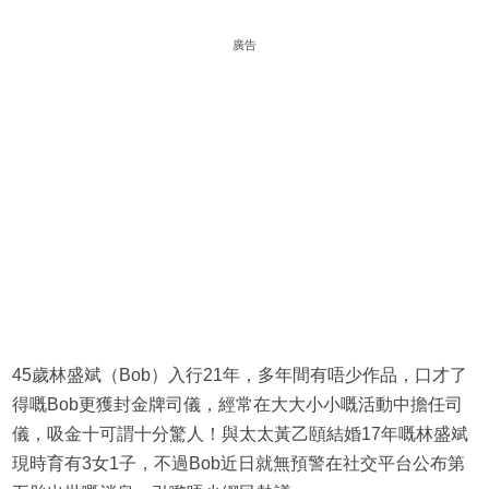
廣告
45歲林盛斌（Bob）入行21年，多年間有唔少作品，口才了
得嘅Bob更獲封金牌司儀，經常在大大小小嘅活動中擔任司
儀，吸金十可謂十分驚人！與太太黃乙頤結婚17年嘅林盛斌
現時育有3女1子，不過Bob近日就無預警在社交平台公布第