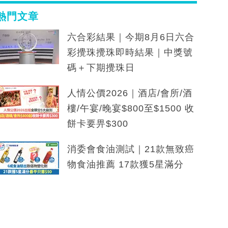
熱門文章
六合彩結果｜今期8月6日六合
彩攪珠攪珠即時結果｜中獎號
碼＋下期攪珠日
人情公價2026｜酒店/會所/酒
樓/午宴/晚宴$800至$1500 收
餅卡要畀$300
消委會食油測試｜21款無致癌
物食油推薦 17款獲5星滿分