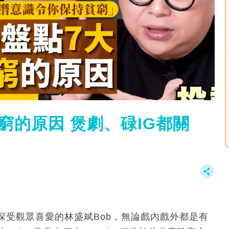
窮的原因 煲劇、碌IG都關
深受觀眾喜愛的林盛斌Bob，無論戲內戲外都是有