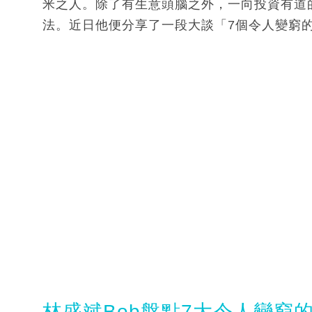
米之人。除了有生意頭腦之外，一向投資有道的B
法。近日他便分享了一段大談「7個令人變窮的
林盛斌Bob盤點7大令人變窮