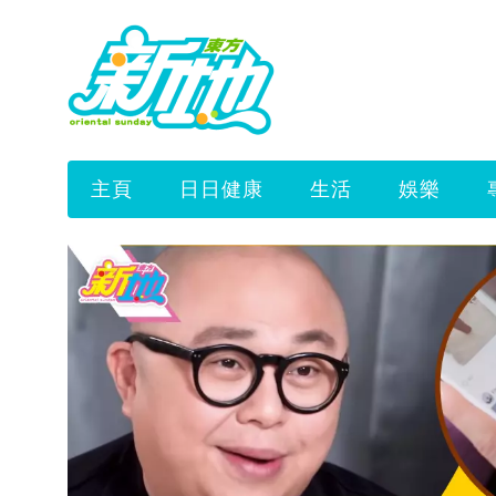
主頁
日日健康
生活
娛樂