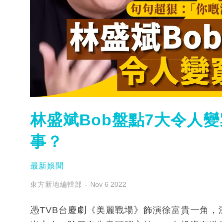
林盛斌Bob盤點7大令人變
事？
最新娛聞
東方新地編輯部
Nov 6 2022
憑TVB台慶劇《美麗戰場》飾演徐富貴一角，