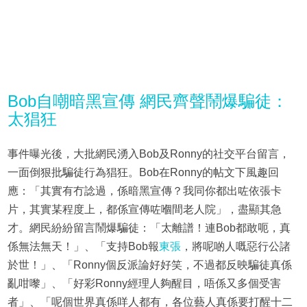
Bob自嘲暗黑宣傳 網民齊聲鬧爆騙徒：
太猖狂
事件曝光後，大批網民湧入Bob及Ronny的社交平台留言，
一面倒狠批騙徒行為猖狂。Bob在Ronny的帖文下風趣回
應：「其實有冇諗過，係暗黑宣傳？我同你都出咗依張卡
片，其實某程度上，都係宣傳咗嗰間老人院」，盡顯其急
才。網民紛紛留言鬧爆騙徒：「太離譜！連Bob都敢呃，真
係無法無天！」、「支持Bob報
東張
，將呢啲人嘅惡行公諸
於世！」、「Ronny個反派論好好笑，不過都反映騙徒真係
亂咁嚟」、「好彩Ronny經理人夠醒目，唔係又多個受害
者」、「呢個世界真係咩人都有，各位藝人真係要打醒十二