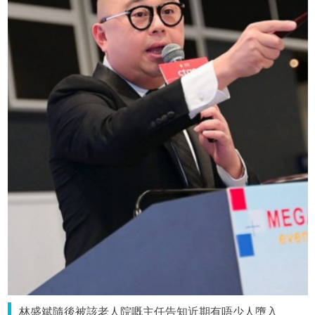
林盛斌隨後被該老人院嘅主任告知近期有唔少人墮入