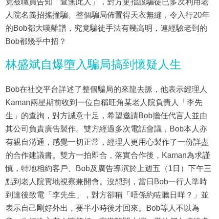
竟被職員告知「查無此人」，對方更指該騙徒已多次利用老
人院名義招搖撞騙。整個騙局佈置得天衣無縫，令入行20年
的Bob都大嘆離譜，究竟騙徒手法有幾高明，連經驗老到的
Bob都幾乎中招？
林盛斌自爆墮入騙局搞到懷疑人生
Bob在社交平台詳述了整個騙局的來龍去脈，他表示經理人
Kaman兩星期前收到一位自稱旺角某老人院負責人「李先
生」的查詢，對方誠意十足，希望邀請Bob擔任代言人並由
其公司負責廣告製作。雙方經過多次電話會議，Bob本人亦
有親自溝通，感覺一切正常，經理人更用心製作了一份詳盡
的合作建議書。雙方一拍即合，落實合作後，Kaman為求謹
慎，特地相約客戶、Bob及廣告導演於上週五（1日）下午三
點到老人院實地視察兼開會。沒想到，當日Bob一行人準時
到達後致電「李先生」，對方卻稱「唔係約咗聽日咩？」並
表示自己剛好外出，要半小時後才回來。Bob等人不以為