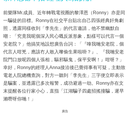
前樂隊Mr.成員、近年轉戰電視圈的黎澤恩（Ronny）亦是同
一騙徒的目標。Ronny在社交平台貼出自己四張經典奸角劇
照，透露同樣收到「李先生」的代言邀請，他不禁幽默自
嘲：「究竟我呢個深入民心嘅反派形象，點樣可以代言一個
安老院？」他搞笑地設想廣告台詞：「『嗱我哋安老院，個
代言人咁兇，應該冇人敢入嚟偷生果啦啩？』、『我哋安老
院門口放呢四個人張相，驅邪驅鬼，保平安啊！』咁呀？」
幸好，Ronny的經理人Anna接洽後已覺得事有可疑，主動致
電老人院總機查詢，對方一聽到「李先生」三字便立即表示
是騙案，並透露已多次報警，成功避過一劫。Ronny亦在文
末提醒各位行家小心，直指「江湖騙子四處招搖撞騙，遲早
瀨嘢呀你哋！」
廣告