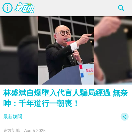
林盛斌自爆墮入代言人騙局經過 無奈
呻：千年道行一朝喪！
最新娛聞
東方新地
Aug 5 2025