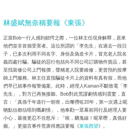
林盛斌無奈稱要報《東張》
正當Bob一行人感到錯愕之際，一位林主任現身解釋，原來
他們並非首個受害者。這位所謂的「李先生」在過去一段日
子，已多次利用不同名字、身份及偽造卡片，冒充老人院名
義四處行騙。騙徒的惡行包括向不同公司訂購物件貨品，甚
至找裝修公司上門報價，聲稱老人院要維修，更曾預約按摩
師上門服務。林主任直指騙徒卡片上的資料有真有假，而他
們早已就事件報警備案。此時，經理人Kaman不斷致電「李
先生」，對方已再無接聽。Bob對此荒謬劇情感到震驚，直
言：「真係千年道行一朝喪，出嚟撈咗20年，第一次遇上呢
啲點估都估唔到嘅劇情」，他奉勸一眾幕前同行及經理人要
小心，最後更忍不住怒斥：「唉，黐鬼線！呢單嘢，真係好
癲。」更揚言事件荒唐得應該要報《
東張西望
》。