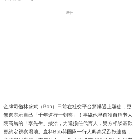
廣告
金牌司儀林盛斌（Bob）日前在社交平台驚爆遇上騙徒，更
無奈表示自己「千年道行一朝喪」！事緣他早前獲自稱老人
院高層的「李先生」接洽，力邀擔任代言人，雙方相談甚歡
更約定視察場地。豈料Bob與團隊一行人興高采烈抵達後，