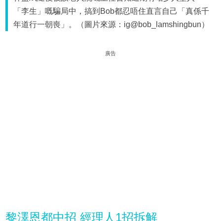
「李生」嘅騙局中，搞到Bob都忍唔住直言自己「真係千
年道行一朝喪」。（圖片來源：ig@bob_lamshingbun）
廣告
黎澤恩都中招 經理人1招拆解