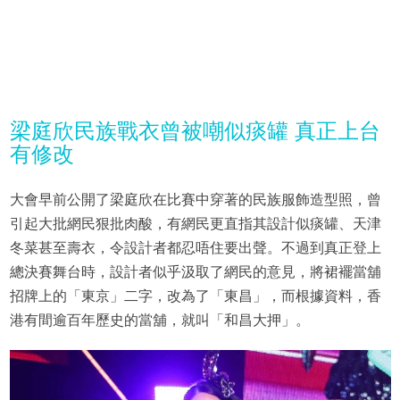
梁庭欣民族戰衣曾被嘲似痰罐 真正上台
有修改
大會早前公開了梁庭欣在比賽中穿著的民族服飾造型照，曾
引起大批網民狠批肉酸，有網民更直指其設計似痰罐、天津
冬菜甚至壽衣，令設計者都忍唔住要出聲。不過到真正登上
總決賽舞台時，設計者似乎汲取了網民的意見，將裙襬當舖
招牌上的「東京」二字，改為了「東昌」，而根據資料，香
港有間逾百年歷史的當舖，就叫「和昌大押」。