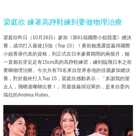
梁庭欣 練著高踭鞋練到要做物理治療
梁庭欣昨日（10月26日）參加《第61屆國際小姐競選》總決
賽，成功打入最後15強（Top 15）！賽前她透露從贏得國際
小姐香港代表的資格，到正式在日本參賽期間的兩個月，她
一直都在穿足足有15cm高的高踭鞋練習，練到臨飛日本之前
要睇物理治療。今次共有70名來自世界各地的佳麗參加總決
賽，對於最終打入Top 15，梁庭欣感動表示：「多謝我的屋
企人，飛晒過嚟睇比賽！」而最後贏得冠軍的，是來自委內
瑞拉的Andrea Rubio。