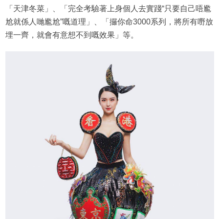
「天津冬菜」、「完全考驗著上身個人去實踐“只要自己唔尷
尬就係人哋尷尬”嘅道理」、「攞你命3000系列，將所有嘢放
埋一齊，就會有意想不到嘅效果」等。