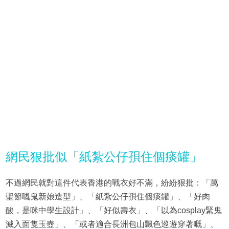
網民狠批似「紙紮公仔孭住個痰罐」
不過網民就對這件代表香港的戰衣好不滿，紛紛狠批：「萬
聖節嘅鬼新娘造型」、「紙紮公仔孭住個痰罐」、「好肉
酸，是咪中學生設計」、「好似壽衣」、「以為cosplay緊鬼
滅入面隻玉壺」、「或者適合長洲包山飄色巡遊穿著嘅」、