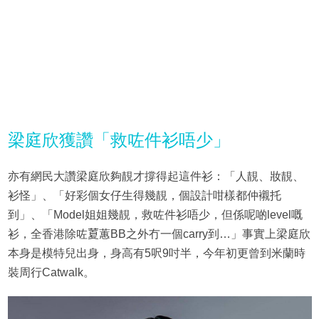
梁庭欣獲讚「救咗件衫唔少」
亦有網民大讚梁庭欣夠靚才撐得起這件衫：「人靚、妝靚、
衫怪」、「好彩個女仔生得幾靚，個設計咁樣都仲襯托
到」、「Model姐姐幾靚，救咗件衫唔少，但係呢啲level嘅
衫，全香港除咗𦷜蕙BB之外冇一個carry到…」事實上梁庭欣
本身是模特兒出身，身高有5呎9吋半，今年初更曾到米蘭時
裝周行Catwalk。