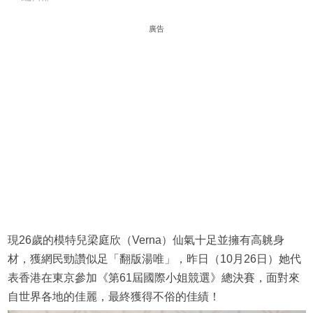
廣告
現26歲的模特兒梁庭欣（Verna）仙氣十足並擁有高䠷身
材，獲網民勁讚似足「翻版湯唯」，昨日（10月26日）她代
表香港在東京參加《第61屆國際小姐競選》總決賽，面對來
自世界各地的佳麗，最終獲得不俗的佳績！