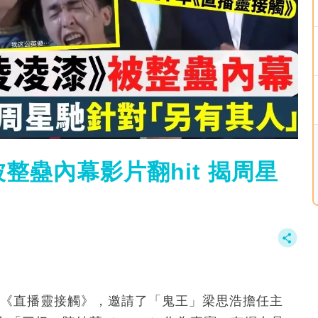
整蠱內幕影片翻hit 揭周星
節目《直播靈接觸》，邀請了「鬼王」梁思浩擔任主