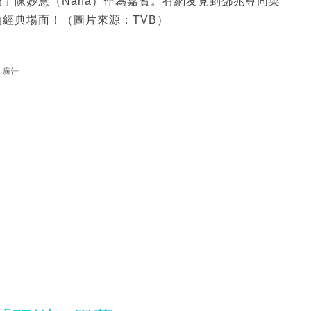
」陳妙慧（Nana）作為嘉賓。有網友見到鄧兆尊同梁
經典場面！（圖片來源：TVB）
廣告