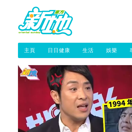
主頁
日日健康
生活
娛樂