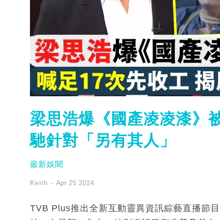
梁思浩爆《國產凌凌漆》被
馳針對「另有其人」
最新娛聞
Keith
Apr 25 2024
TVB Plus推出全新互動靈異資訊綜藝直播