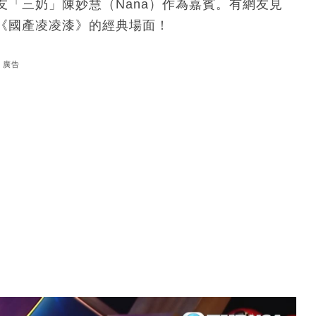
「三奶」陳妙慧（Nana）作為嘉賓。有網友見
《國產凌凌漆》的經典場面！
廣告