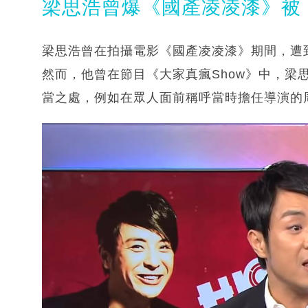
梁思浩曾爆《國產凌凌漆》被
梁思浩曾在拍攝電影《國產凌凌漆》期間，遭
然而，他曾在節目《大家真瘋Show》中，梁
當之處，例如在眾人面前稱呼當時擔任導演的