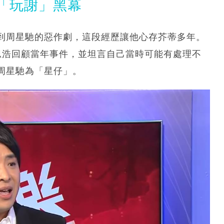
「玩謝」黑幕
到周星馳的惡作劇，這段經歷讓他心存芥蒂多年。
思浩回顧當年事件，並坦言自己當時可能有處理不
周星馳為「星仔」。