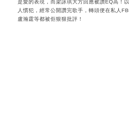
是愛的表現，而梁詠琪大方回應被讚EQ高！
人慣犯，經常公開讚完歌手，轉頭便在私人F
盧瀚霆等都被佢狠狠批評！