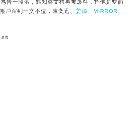
以為告一段落，點知梁文禮再被爆料，指他是雙面
B帳戶踩到一文不值，陳奕迅、
姜濤
、
MIRROR
、
廣告