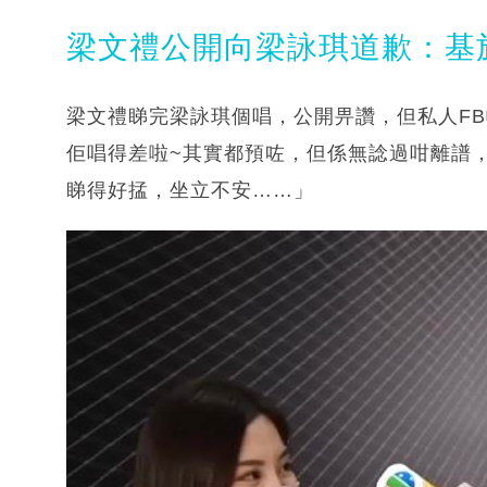
梁文禮公開向梁詠琪道歉：基
梁文禮睇完梁詠琪個唱，公開畀讚，但私人FB
佢唱得差啦~其實都預咗，但係無諗過咁離譜
睇得好掹，坐立不安……」