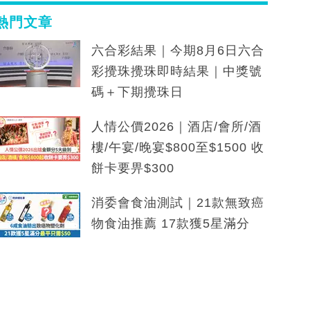
熱門文章
六合彩結果｜今期8月6日六合
彩攪珠攪珠即時結果｜中獎號
碼＋下期攪珠日
人情公價2026｜酒店/會所/酒
樓/午宴/晚宴$800至$1500 收
餅卡要畀$300
消委會食油測試｜21款無致癌
物食油推薦 17款獲5星滿分