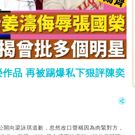
作品 再被踢爆私下狠評陳奕
公開向梁詠琪道歉，忽然改口聲稱因為肉緊對方，