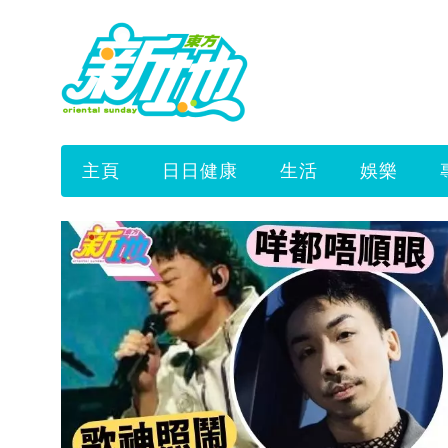
主頁
日日健康
生活
娛樂