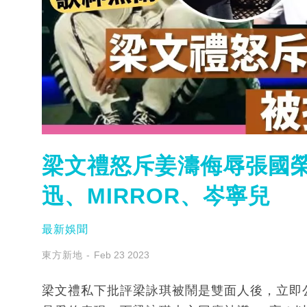
梁文禮怒斥姜濤侮辱張國榮
迅、MIRROR、岑寧兒
最新娛聞
東方新地
Feb 23 2023
梁文禮私下批評梁詠琪被鬧是雙面人後，立即