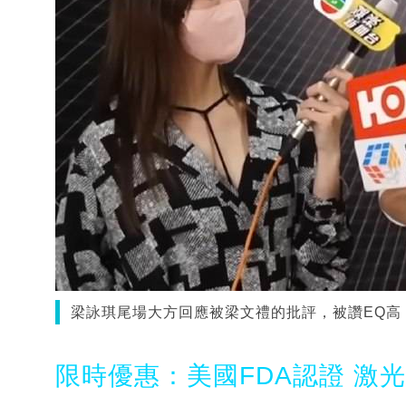
梁詠琪尾場大方回應被梁文禮的批評，被讚EQ高
限時優惠：美國FDA認證 激