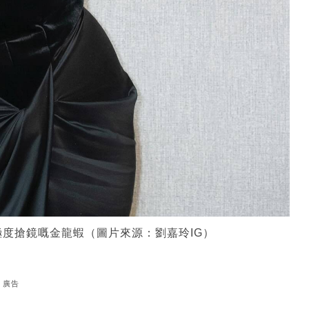
度搶鏡嘅金龍蝦（圖片來源：劉嘉玲IG）
廣告