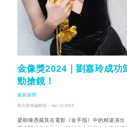
金像獎2024｜劉嘉玲成
勁搶鏡！
最新娛聞
東方新地編輯部
Apr 15 2024
梁朝偉憑藉其在電影《金手指》中的精湛演出