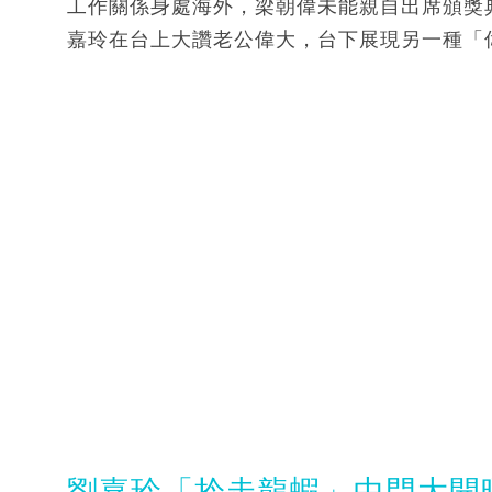
工作關係身處海外，梁朝偉未能親自出席頒獎
嘉玲在台上大讚老公偉大，台下展現另一種「
劉嘉玲「拎走龍蝦」中門大開