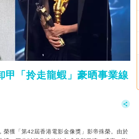
功卸甲「拎走龍蝦」豪晒事業線
，榮獲「第42屆香港電影金像獎」影帝殊榮。由於