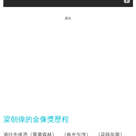
廣告
梁朝偉的金像獎歷程
過往先後憑《重慶森林》、《春光乍洩》、《花樣年華》、