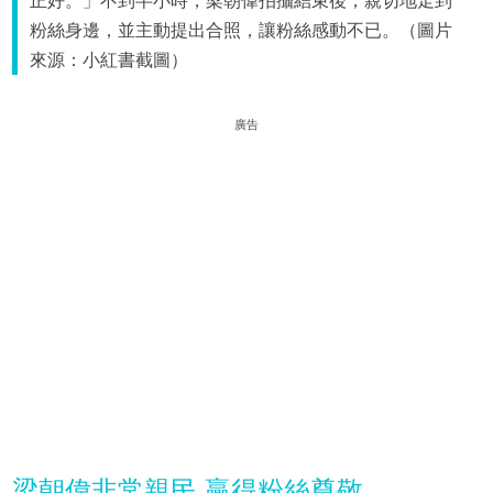
正好。」不到半小時，梁朝偉拍攝結束後，親切地走到
粉絲身邊，並主動提出合照，讓粉絲感動不已。（圖片
來源：小紅書截圖）
廣告
梁朝偉非常親民 贏得粉絲尊敬