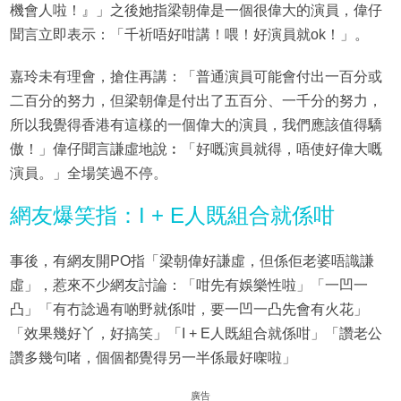
機會人啦！』」之後她指梁朝偉是一個很偉大的演員，偉仔
聞言立即表示：「千祈唔好咁講！喂！好演員就ok！」。
嘉玲未有理會，搶住再講：「普通演員可能會付出一百分或
二百分的努力，但梁朝偉是付出了五百分、一千分的努力，
所以我覺得香港有這樣的一個偉大的演員，我們應該值得驕
傲！」偉仔聞言謙虛地說︰「好嘅演員就得，唔使好偉大嘅
演員。」全場笑過不停。
網友爆笑指：I + E人既組合就係咁
事後，有網友開PO指「梁朝偉好謙虛，但係佢老婆唔識謙
虛」，惹來不少網友討論：「咁先有娛樂性啦」「一凹一
凸」「有冇諗過有啲野就係咁，要一凹一凸先會有火花」
「效果幾好丫，好搞笑」「I + E人既組合就係咁」「讚老公
讚多幾句啫，個個都覺得另一半係最好㗎啦」
廣告