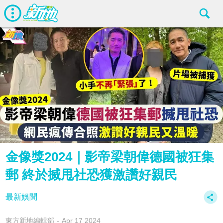
金像獎2024｜影帝梁朝偉德國被狂集
郵 終於搣甩社恐獲激讚好親民
最新娛聞
東方新地編輯部
Apr 17 2024