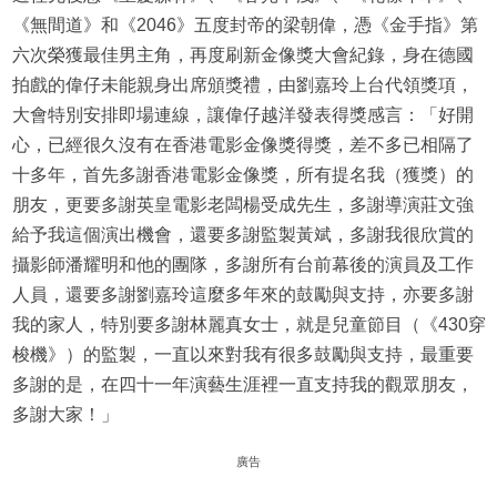
《無間道》和《2046》五度封帝的梁朝偉，憑《金手指》第
六次榮獲最佳男主角，再度刷新金像獎大會紀錄，身在德國
拍戲的偉仔未能親身出席頒獎禮，由劉嘉玲上台代領獎項，
大會特別安排即場連線，讓偉仔越洋發表得獎感言：「好開
心，已經很久沒有在香港電影金像獎得獎，差不多已相隔了
十多年，首先多謝香港電影金像獎，所有提名我（獲獎）的
朋友，更要多謝英皇電影老闆楊受成先生，多謝導演莊文強
給予我這個演出機會，還要多謝監製黃斌，多謝我很欣賞的
攝影師潘耀明和他的團隊，多謝所有台前幕後的演員及工作
人員，還要多謝劉嘉玲這麼多年來的鼓勵與支持，亦要多謝
我的家人，特別要多謝林麗真女士，就是兒童節目（《430穿
梭機》）的監製，一直以來對我有很多鼓勵與支持，最重要
多謝的是，在四十一年演藝生涯裡一直支持我的觀眾朋友，
多謝大家！」
廣告