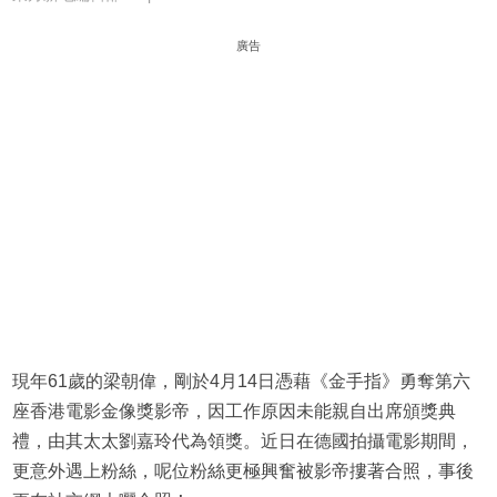
廣告
現年61歲的梁朝偉，剛於4月14日憑藉《金手指》勇奪第六
座香港電影金像獎影帝，因工作原因未能親自出席頒獎典
禮，由其太太劉嘉玲代為領獎。近日在德國拍攝電影期間，
更意外遇上粉絲，呢位粉絲更極興奮被影帝摟著合照，事後