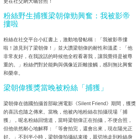
更在社交網大曬合照！
粉絲野生捕獲梁朝偉勁興奮：我被影帝
摟啦
粉絲在社交平台小紅書上，激動地發帖稱：「我被影帝摟
啦！誰見到了梁朝偉！」並大讚梁朝偉的耐性和溫柔：「他
非常友好，在我說話的時候他全程看著我，讓我覺得是被尊
重的。」粉絲們對於能夠與偶像近距離接觸，感到無比興奮
和榮幸。
梁朝偉獲獎當晚被粉絲「捕獲」
梁朝偉在德國拍攝首部歐洲電影《Silent Friend》期間，獲獎
的喜訊也隨之傳來。當晚，他被內地粉絲在拍攝現場「捕
獲」，呢名粉絲回憶道，當時梁朝偉正在拍攝，不便合照，
但他依然耐心地解釋：「等會拍完，還會出來，現在陽光正
好。」不到半小時，梁朝偉拍攝結束後，親切地走到粉絲身