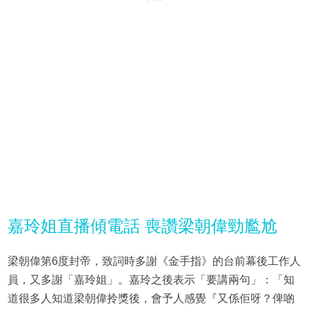
嘉玲姐直播傾電話 喪讚梁朝偉勁尷尬
梁朝偉第6度封帝，致詞時多謝《金手指》的台前幕後工作人
員，又多謝「嘉玲姐」。嘉玲之後表示「要講兩句」：「知
道很多人知道梁朝偉拎獎後，會予人感覺『又係佢呀？俾啲