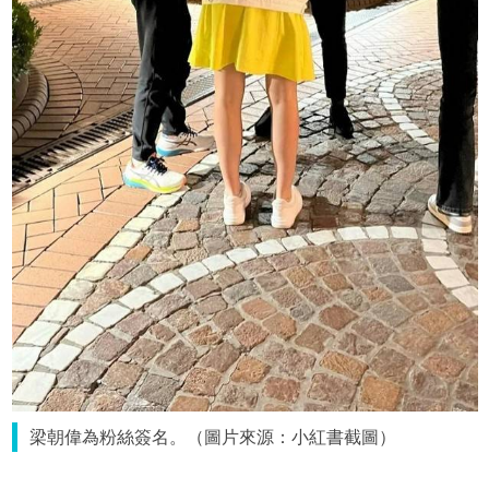
梁朝偉為粉絲簽名。（圖片來源：小紅書截圖）