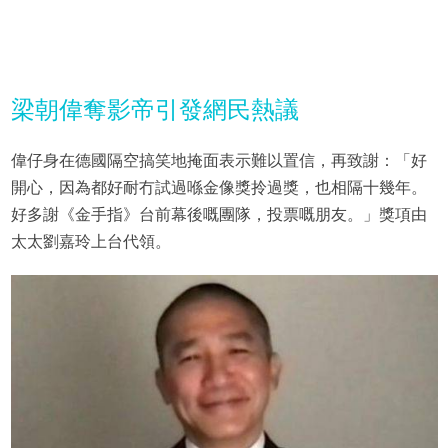
梁朝偉奪影帝引發網民熱議
偉仔身在德國隔空搞笑地掩面表示難以置信，再致謝：「好
開心，因為都好耐冇試過喺金像獎拎過獎，也相隔十幾年。
好多謝《金手指》台前幕後嘅團隊，投票嘅朋友。」獎項由
太太劉嘉玲上台代領。