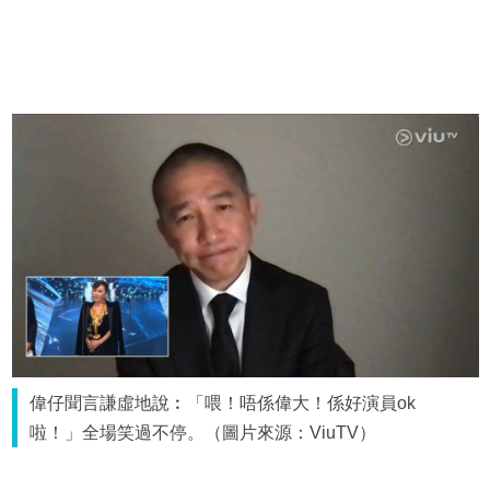
偉仔聞言謙虛地說︰「喂！唔係偉大！係好演員ok
啦！」全場笑過不停。（圖片來源：ViuTV）