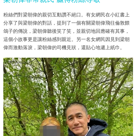
粉絲們對梁朝偉的親切互動讚不絕口。有女網民在小紅書上
分享了與梁朝偉的對話，提到了一個有關梁朝偉飛往倫敦餵
鴿子的傳說，梁朝偉聽後笑了笑，並親切地回應確有其事，
這個小故事更是讓粉絲感到親近。另一名女網民因見到梁朝
偉而激動落淚，梁朝偉的司機見狀，還貼心地遞上紙巾。