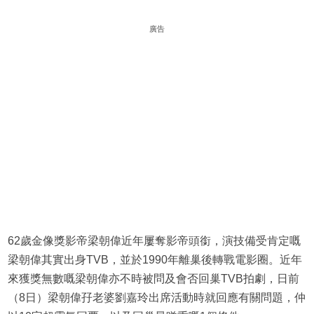
廣告
62歲金像獎影帝梁朝偉近年屢奪影帝頭銜，演技備受肯定嘅
梁朝偉其實出身TVB，並於1990年離巢後轉戰電影圈。近年
來獲獎無數嘅梁朝偉亦不時被問及會否回巢TVB拍劇，日前
（8日）梁朝偉孖老婆劉嘉玲出席活動時就回應有關問題，仲