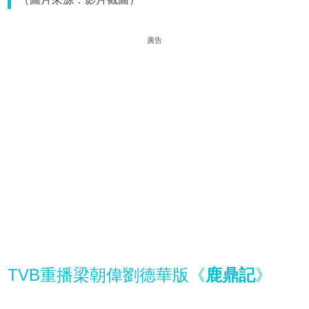
廣告
TVB重播梁朝偉劉德華版《
鹿鼎記
》