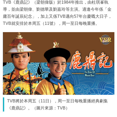
TVB《鹿鼎記》（梁朝偉版）於1984年推出，由杜琪峯執
導，並由梁朝偉、劉德華及劉嘉玲等主演。適逢今年係「金
庸百年誕辰紀念」，加上又係TVB邁向57年台慶嘅大日子，
TVB就安排於本周五（11號），周一至日每晚重播。
TVB將於本周五（11日），周一至日每晚重播經典劇集
《鹿鼎記》。（圖片來源：TVB）