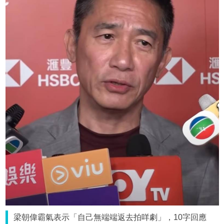
梁朝偉霸氣表示「自己無端端返去拍咩劇」，10字回應