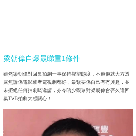
梁朝偉自爆最睇重1條件
雖然梁朝偉對回巢拍劇一事保持觀望態度，不過佢就大方透
露無論係電影或者電視劇都好，最緊要係自己有冇興趣，並
未拒絕任何拍劇嘅邀請，亦令唔少觀眾對梁朝偉會否久違回
巢TVB拍劇大感關心！