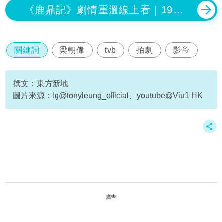
《鹿鼎記》劇情重溫線上看｜1984
年梁朝偉劉德華版韋小寶與康熙TVB
再度重播
關鍵詞
梁朝偉
tvb
拍劇
影帝
撰文：東方新地
圖片來源：Ig@tonyleung_official、youtube@Viu1 HK
廣告