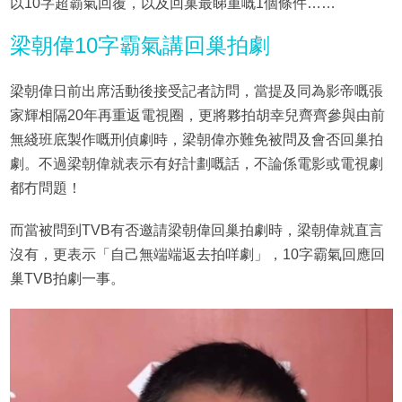
以10字超霸氣回覆，以及回巢最睇重嘅1個條件……
梁朝偉10字霸氣講回巢拍劇
梁朝偉日前出席活動後接受記者訪問，當提及同為影帝嘅張
家輝相隔20年再重返電視圈，更將夥拍胡幸兒齊齊參與由前
無綫班底製作嘅刑偵劇時，梁朝偉亦難免被問及會否回巢拍
劇。不過梁朝偉就表示有好計劃嘅話，不論係電影或電視劇
都冇問題！
而當被問到TVB有否邀請梁朝偉回巢拍劇時，梁朝偉就直言
沒有，更表示「自己無端端返去拍咩劇」，10字霸氣回應回
巢TVB拍劇一事。