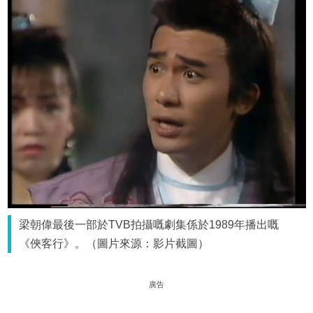
梁朝偉最後一部於TVB拍攝嘅劇集係於1989年播出嘅
《俠客行》。（圖片來源：影片截圖）
廣告