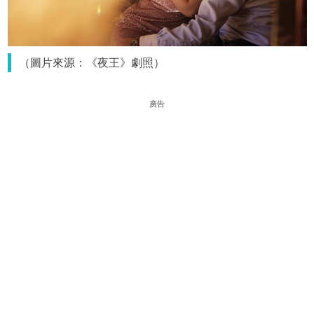
（圖片來源：《夜王》劇照）
廣告