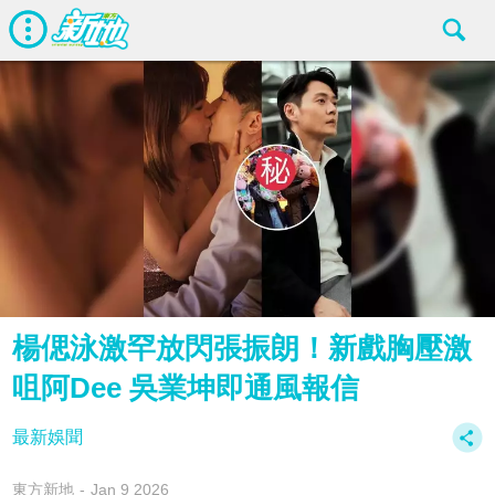
楊偲泳激罕放閃張振朗！新戲胸壓激
咀阿Dee 吳業坤即通風報信
最新娛聞
東方新地
Jan 9 2026