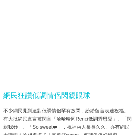
網民狂讚低調情侶閃親眼球
不少網民見到這對低調情侶罕有放閃，紛紛留言表達祝福。
有大批網民直言被閃盲「哈哈哈同Renci低調秀恩愛」、「閃
親我😎」、「So sweet❤️」，祝福兩人長長久久。亦有網民