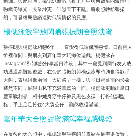
到漏。與此同時，楊偲泳新戲《夜王》中與何啟華的激情強
吻戲份曝光，吳業坤更「唯恐天下不亂」將劇照轉給張振
朗，引發網民熱議這對低調情侶的反應。
楊偲泳激罕放閃晒張振朗合照洩蜜
張振朗與楊偲泳相戀6年，一直愛得低調保護戀情。日前兩人
忙裡偷閒，與朋友到嘉年華大玩攤位遊戲。楊偲泳在
Instagram限時動態分享當日片段，其中一段見到同行友人成
功通過高難度遊戲，在旁的張振朗與楊偲泳即時興奮得歡呼
大叫，表現得像兩個「大細路」一樣，與平日螢幕前的形象
截然不同，展現出私下充滿童真的一面。楊偲泳更晒出當日
豐富戰利品，相中她身穿牛仔褲及黑色皮褸，打扮低調型
格，手上足足拎住4大袋公仔，顯然收穫滿滿。
嘉年華大合照甜蜜滿瀉幸福感爆燈
在最後的大合照中，楊偲泳與張振朗並肩站在最旁邊位置，