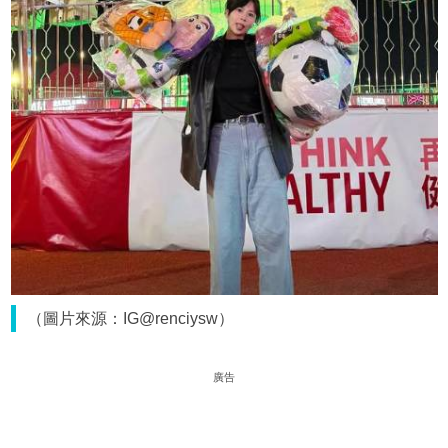
（圖片來源：IG@renciysw）
廣告