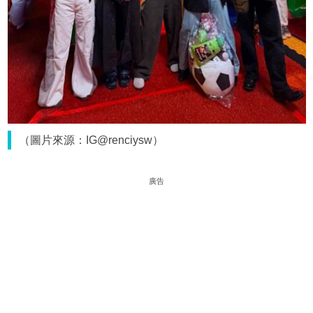
（圖片來源：IG@renciysw）
廣告