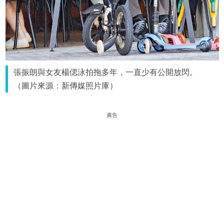
張振朗與女友楊偲泳拍拖多年，一直少有公開放閃。
（圖片來源：新傳媒照片庫）
廣告