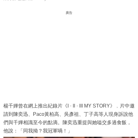
廣告
楊千嬅曾在網上推出紀錄片《I · II · III MY STORY》﹐片中邀
請到陳奕迅、Paco黃柏高、吳彥祖、丁子高等人現身訴說他
們與千嬅相識至今的點滴。陳奕迅重提與她嗌交多過食飯，
他說：「同我拗？我冠軍喎！」