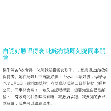
自認好勝唱得衰 叱咤冇獎即刻捉同事開
會
楊千嬅曾8次奪得「叱咤我最喜愛女歌手」，是樂壇上的紀錄
保持者。她在紀錄片中自認好勝：「做artist唔好勝，做嚟做
乜？1月1日（叱咤頒獎禮）冇獎嘅話我第二日即刻捉（唱片
公司）同事開會㗎！」她又自認唱得衰，但要知道自己點解
輸：「有段時間我係唱得衰嘅，我必須承認。我要知道自己
點解輸，我先可以繼續進步。」