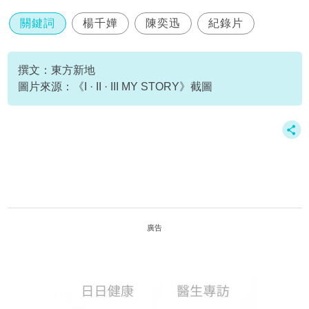
關鍵詞
楊千嬅
陳奕迅
紀錄片
撰文：東方新地
圖片來源：《I · II · III MY STORY》截圖
廣告