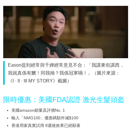
Eason提到經常與千嬅經常意見不合：「我講東佢講西，
我就真係有嬲！同我拗？我係冠軍喎！」（圖片來源：
《I · II · III MY STORY》截圖）
限時優惠：美國FDA認證 激光生髮頭盔
美國amazon鎖量及評價No. 1
輸入「NMG100」優惠碼額外減$100
香港用家真實試用 8週後效果已經顯著