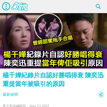
楊千嬅紀錄片自認好勝唱得衰 陳奕迅
重提當年被吸引的原因
最新娛聞
東方新地編輯部
May 23 2022