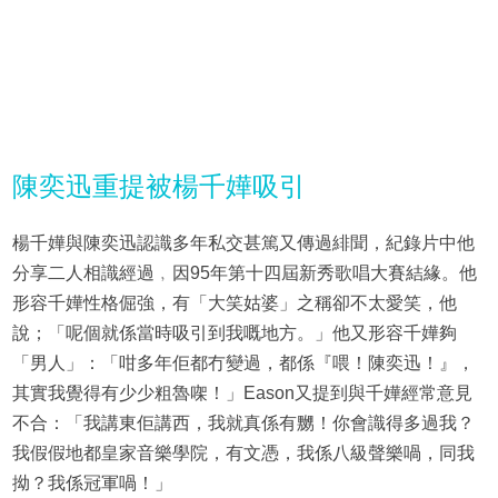
陳奕迅重提被楊千嬅吸引
楊千嬅與陳奕迅認識多年私交甚篤又傳過緋聞，紀錄片中他
分享二人相識經過﹐因95年第十四屆新秀歌唱大賽結緣。他
形容千嬅性格倔強，有「大笑姑婆」之稱卻不太愛笑，他
說；「呢個就係當時吸引到我嘅地方。」他又形容千嬅夠
「男人」：「咁多年佢都冇變過，都係『喂！陳奕迅！』，
其實我覺得有少少粗魯㗎！」Eason又提到與千嬅經常意見
不合：「我講東佢講西，我就真係有嬲！你會識得多過我？
我假假地都皇家音樂學院，有文憑，我係八級聲樂喎，同我
拗？我係冠軍喎！」