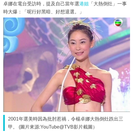
卓娜在電台受訪時，提及自己當年選
港姐
「大熱倒灶」一事
時大爆：「呢行好黑暗、好想退選。」
2001年選美時因為批肘惹禍，令楊卓娜大熱倒灶跌出三
甲。 (圖片來源:YouTube@TVB影片截圖）