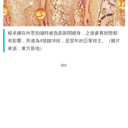
楊卓娜在外景拍攝時被負面新聞纏身，之後參賽狀態都
有影響，旁邊為4號鍾沛枝，是當年的亞軍得主。（圖片
來源：東方新地）
廣告