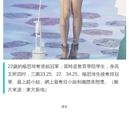
22歲的楊思琦奪港姐冠軍，當時是教育學院學生，身高
五呎四吋，三圍33.25、22、34.25。楊思琦先後奪得冠
軍、最上鏡小姐、網上最奪目小姐和纖體美態獎。（圖
片來源：東方新地）
廣告