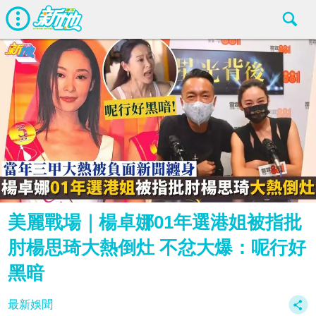
美麗戰場｜楊卓娜01年選港姐被指批
肘楊思琦大熱倒灶 不忿大爆：呢行好
黑暗
最新娛聞