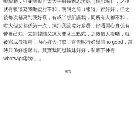
嚟影相，可能我動作太大手肘撞到思琦妹（楊思琦），之後
就有報道寫我哋鬆肘不和，明明之前（報道）都好好，但之
後每次都寫到我好衰，有成半版紙講我，同所有人都不和，
咁大個女都係第一次，搞到我諗咗好多嘢，好唔開心真係有
苦自己知。去到韓國又凍又要著三點式，之後個人瘦晒，就
被寫成孤獨精，內心好大打擊，直覺呢行好黑暗no good，當
時只係好想退出。其實我同思琦妹好好，私底下仲有
whatsapp聯絡。」
廣告