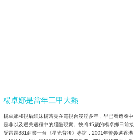
楊卓娜是當年三甲大熱
楊卓娜和視后細妹楊茜堯在電視台浸淫多年，早已看透圈中
是非以及選美過程中的殘酷現實。怏將45歲的楊卓娜日前接
受雷霆881商業一台《星光背後》專訪，2001年曾參選香港