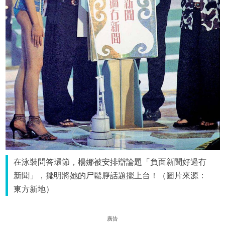
在泳裝問答環節，楊娜被安排辯論題「負面新聞好過冇
新聞」，擺明將她的尸鬆㬹話題擺上台！（圖片來源：
東方新地）
廣告