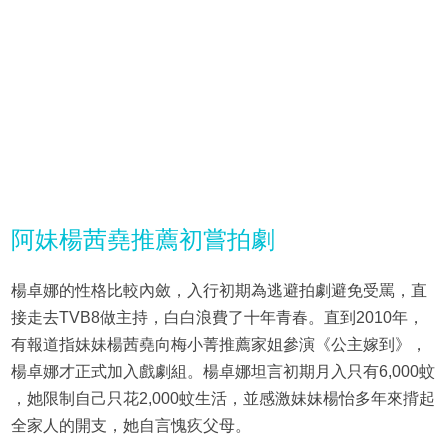
阿妹楊茜堯推薦初嘗拍劇
楊卓娜的性格比較內斂，入行初期為逃避拍劇避免受罵，直
接走去TVB8做主持，白白浪費了十年青春。直到2010年，
有報道指妹妹楊茜堯向梅小菁推薦家姐參演《公主嫁到》，
楊卓娜才正式加入戲劇組。楊卓娜坦言初期月入只有6,000蚊
，她限制自己只花2,000蚊生活，並感激妹妹楊怡多年來揹起
全家人的開支，她自言愧疚父母。