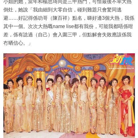
小姐的她，當年和楊思琦同是三甲熱門，可惜最後不幸大熱
倒灶，她說「我由細到大零自信，碰到難題只會驚同逃
避……好記得係叻哥（陳百祥）點名，睇好邊3個大熱，我係
其中一個。次次大熱嘅name lise都有我份，可能我都唔係咁
差，係有諗過（自己）會入圍三甲，但點解會失敗應該係我
冇晒信心。」