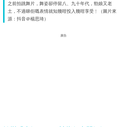
之前拍跳舞片，舞姿卻停留八、九十年代，勁娘又老
土，不過睇佢嘅表情就知幾咁投入幾咁享受﹗（圖片來
源：抖音＠楊思琦）
廣告