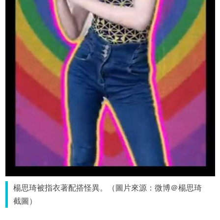
楊思琦被指衣著配搭怪異。（圖片來源：微博＠楊思琦
截圖）