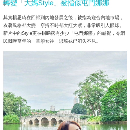
轉變「大媽Style」被指似屯門娜娜
其實楊思琦在回歸到內地發展之後，被指為迎合內地市場，
衣著風格都大變，穿搭不時都大紅大紫，非常吸引人眼球。
新片中的Style更被指睇落有少少「屯門娜娜」的感覺，令網
民慨嘆當年的「童顏女神」思琦妹已消失不見。