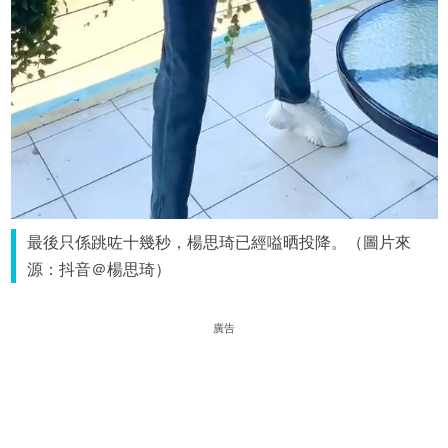
最後只係跳咗十幾秒，楊思琦已經嗌晒投降。（圖片來
源：抖音＠楊思琦）
廣告