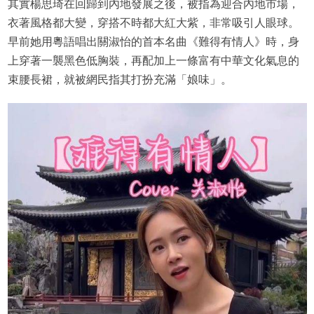
其實楊思琦在回歸到內地發展之後，被指為迎合內地市場，
衣著風格都大變，穿搭不時都大紅大紫，非常吸引人眼球。
早前她用粵語唱出關淑怡的首本名曲《難得有情人》時，身
上穿著一襲黑色低胸裝，再配加上一條富有中華文化氣息的
束腰長裙，就被網民指其打扮充滿「娘味」。