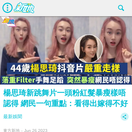
楊思琦新跳舞片一頭粉紅髮暴瘦樣唔
認得 網民一句重點：看得出嫁得不好
最新娛聞
東方新地
Jun 26 2023