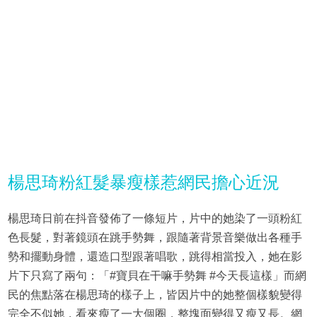
楊思琦粉紅髮暴瘦樣惹網民擔心近況
楊思琦日前在抖音發佈了一條短片，片中的她染了一頭粉紅
色長髮，對著鏡頭在跳手勢舞，跟隨著背景音樂做出各種手
勢和擺動身體，還造口型跟著唱歌，跳得相當投入，她在影
片下只寫了兩句：「#寶貝在干嘛手勢舞 #今天長這樣」而網
民的焦點落在楊思琦的樣子上，皆因片中的她整個樣貌變得
完全不似她，看來瘦了一大個圈，整塊面變得又瘦又長。網