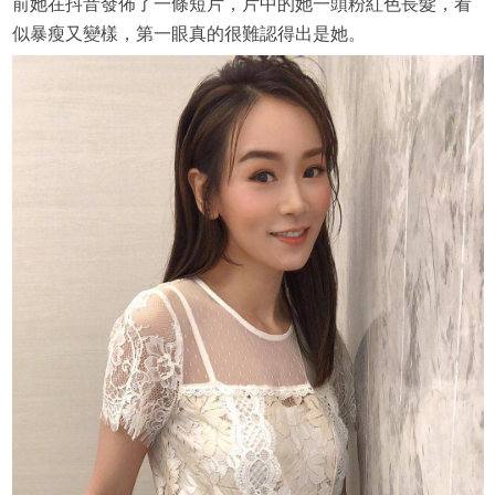
前她在抖音發佈了一條短片，片中的她一頭粉紅色長髮，看
似暴瘦又變樣，第一眼真的很難認得出是她。