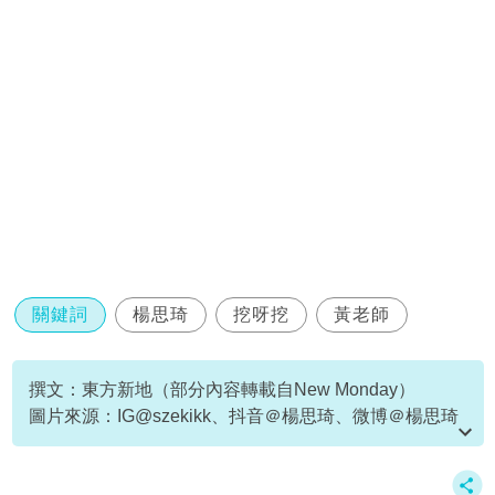
關鍵詞
楊思琦
挖呀挖
黃老師
撰文：東方新地（部分內容轉載自New Monday）
圖片來源：IG@szekikk、抖音＠楊思琦、微博＠楊思琦
資料或影片來源：
原文刊於NewMonday