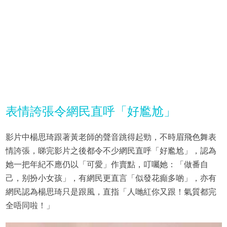
表情誇張令網民直呼「好尷尬」
影片中楊思琦跟著黃老師的聲音跳得起勁，不時眉飛色舞表
情誇張，睇完影片之後都令不少網民直呼「好尷尬」，認為
她一把年紀不應仍以「可愛」作賣點，叮囑她：「做番自
己，别扮小女孩」，有網民更直言「似發花癲多啲」，亦有
網民認為楊思琦只是跟風，直指「人哋紅你又跟！氣質都完
全唔同啦！」