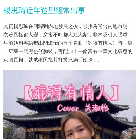
楊思琦近年造型經常出事
其實楊思琦在回歸到內地發展之後，被指為迎合內地市場，
衣著風格都大變，穿搭不時都大紅大紫，非常吸引人眼球。
早前她用粵語唱出關淑怡的首本名曲《難得有情人》時，身
上穿著一襲黑色低胸裝，再配加上一條富有中華文化氣息的
束腰長裙，就被網民指其打扮充滿「娘味」。