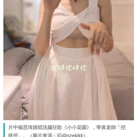
片中楊思琦跳唱洗腦兒歌《小小花園》，學黃老師「挖
呀挖」。（圖片來源：IG@szekikk）