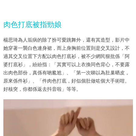
肉色打底被指勁娘
楊思琦為人垢病的除了扮可愛跳舞外，還有其造型，影片中
她穿著一襲白色連身裙，而上身胸前位置則是交叉設計，不
過其交叉位置下方配以肉色打底衫，被不少網民狠批係「阿
婆打底衫」，紛紛指：「其實可以上衣換同色背心，不要露
出肉色部份，真係有啲尷尬」、「第一次睇以為肚巢晒皮，
原來係件衫」、「件肉色打底，好似個肚做咗個大手術咁。
好核突，你都係返去抖音啦」等等。