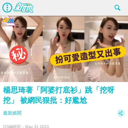
楊思琦著「阿婆打底衫」跳「挖呀
挖」 被網民狠批：好尷尬
最新娛聞
OS編輯部
May 31 2023