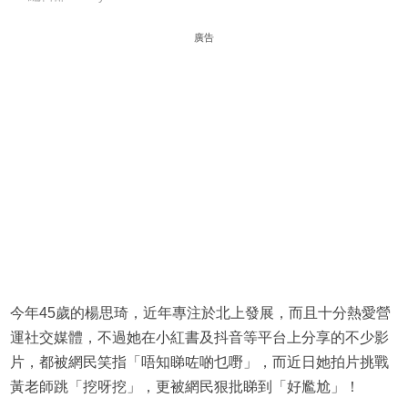
廣告
今年45歲的楊思琦，近年專注於北上發展，而且十分熱愛營
運社交媒體，不過她在小紅書及抖音等平台上分享的不少影
片，都被網民笑指「唔知睇咗啲乜嘢」，而近日她拍片挑戰
黃老師跳「挖呀挖」，更被網民狠批睇到「好尷尬」！