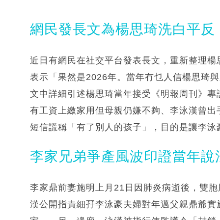
網民發長文為楊思琦洗白平反
近日有網民在社交平台發表長文，重新整理楊思
表示「果然是2026年。當年冇乜人信楊思琦
文中詳細引述楊思琦當年接受《明報周刊》專
有工資上繳家用但母親仍嫌不夠、李泳漢曾出
短信謊稱「有了別人的孩子」，目的是讓李泳
李家兄弟爭產風波印證當年說
李家鼎前妻施明上月21日因肺炎病逝後，雙
漢公開指責細孖李泳豪夫婦對年邁父親鼎爺實施