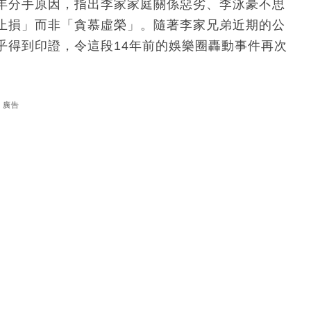
年分手原因，指出李家家庭關係惡劣、李泳豪不思
止損」而非「貪慕虛榮」。隨著李家兄弟近期的公
乎得到印證，令這段14年前的娛樂圈轟動事件再次
廣告