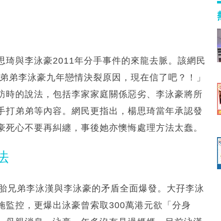
琦與李泳豪2011年分手事件的來龍去脈。該網民
與弟弟李泳豪九年戀情決裂原因，現在信了吧？！」
訪時的說法，包括李家家庭關係惡劣、李泳豪將所
手打弟弟等內容。網民更指出，楊思琦當年承認發
豪死心不要再糾纏，事後她亦懊悔處理方法太蠢。
法
胞胎兄弟李泳漢與李泳豪的矛盾全面爆發。大孖李泳
監控，更爆出泳豪曾索取300萬港元欲「分身