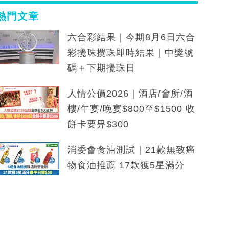
熱門文章
六合彩結果｜今期8月6日六合
彩攪珠攪珠即時結果｜中獎號
碼＋下期攪珠日
人情公價2026｜酒店/會所/酒
樓/午宴/晚宴$800至$1500 收
餅卡要畀$300
消委會食油測試｜21款無致癌
物食油推薦 17款獲5星滿分