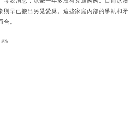
」母親消息，泳豪一年多沒有見過媽媽。目前泳漢
豪則早已搬出另覓愛巢。這些家庭內部的爭執和矛
而合。
廣告