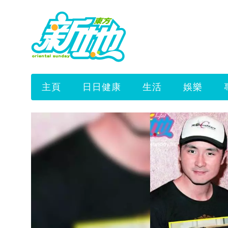
主頁
日日健康
生活
娛樂