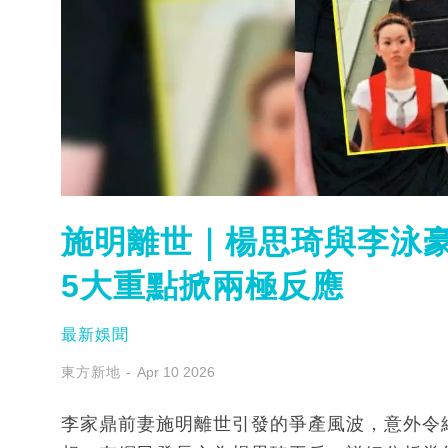
施明離世｜楊思琦與李泳豪
5大重點掀兩極反應
最新娛聞
東方新地
Apr 10 2026
李家鼎前妻施明離世引發的爭產風波，意外令