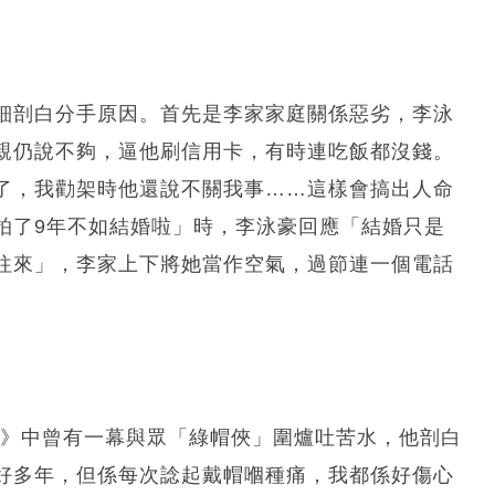
細剖白分手原因。首先是李家家庭關係惡劣，李泳
親仍說不夠，逼他刷信用卡，有時連吃飯都沒錢。
了，我勸架時他還說不關我事……這樣會搞出人命
拍了9年不如結婚啦」時，李泳豪回應「結婚只是
往來」，李家上下將她當作空氣，過節連一個電話
遞》中曾有一幕與眾「綠帽俠」圍爐吐苦水，他剖白
好多年，但係每次諗起戴帽嗰種痛，我都係好傷心