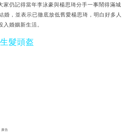
大家仍記得當年李泳豪與楊思琦分手一事鬧得滿城
es結婚，並表示已徹底放低舊愛楊思琦，明白好多人
投入婚姻新生活。
光生髮頭盔
廣告