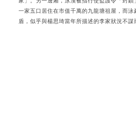
家」。另一邊廂，泳漢被指行使監護令「封鎖
一家五口居住在市值千萬的九龍塘祖屋，而泳
盾，似乎與楊思琦當年所描述的李家狀況不謀