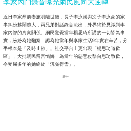
李家內鬥錄音曝光網民風向大逆轉
近日李家鼎前妻施明離世後，長子李泳漢與次子李泳豪的家
事糾紛越鬧越大，兩兄弟對話錄音流出，外界終於見識到李
家內部的真實關係。網民驚覺當年楊思琦所講的一切皆為事
實，紛紛為她翻案，認為她當年與李家生活9年實在辛苦，分
手根本是「及時止蝕」。社交平台上更出現「楊思琦道歉
區」，大批網民留言懺悔，為當年的惡意攻擊向思琦致歉，
令受屈多年的她終於「沉冤得雪」。
廣告