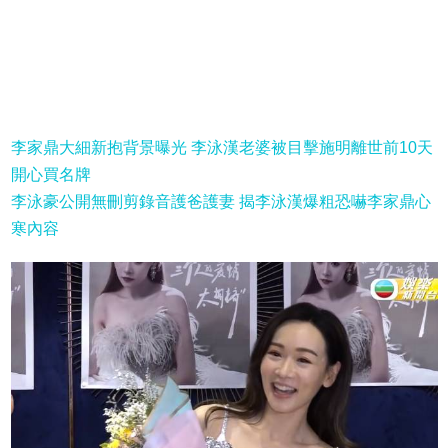
李家鼎大細新抱背景曝光 李泳漢老婆被目擊施明離世前10天
開心買名牌
李泳豪公開無刪剪錄音護爸護妻 揭李泳漢爆粗恐嚇李家鼎心
寒內容