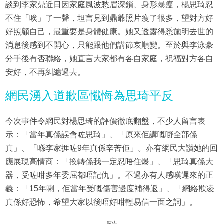
談到李家鼎近日因家庭風波愁眉深鎖、身形暴瘦，楊思琦忍
不住「唉」了一聲，坦言見到鼎爺照片瘦了很多，望對方好
好照顧自己，最重要是身體健康。她又透露得悉施明去世的
消息後感到不開心，只能跟他們講節哀順變。至於與李泳豪
分手後有否聯絡，她直言大家都有各自家庭，祝福對方各自
安好，不再糾纏過去。
網民湧入道歉區懺悔為思琦平反
今次事件令網民對楊思琦的評價徹底翻盤，不少人留言表
示：「當年真係誤會咗思琦」、「原來佢講嘅嘢全部係
真」、「喺李家捱咗9年真係辛苦佢」。亦有網民大讚她的回
應展現高情商：「換轉係我一定忍唔住爆」、「思琦真係大
器，受咗咁多年委屈都唔記仇」。不過亦有人感嘆遲來的正
義：「15年喇，佢當年受嘅傷害邊度補得返」、「網絡欺凌
真係好恐怖，希望大家以後唔好咁輕易信一面之詞」。
廣告