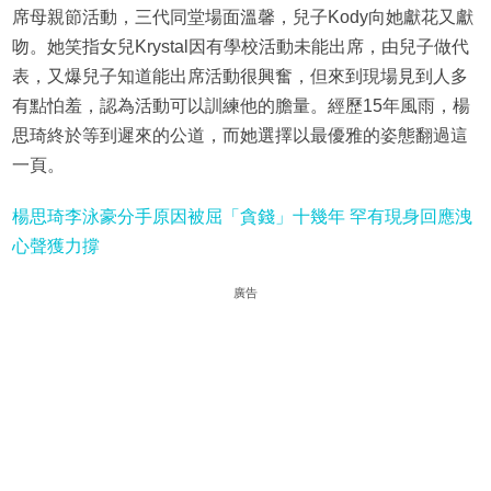
席母親節活動，三代同堂場面溫馨，兒子Kody向她獻花又獻
吻。她笑指女兒Krystal因有學校活動未能出席，由兒子做代
表，又爆兒子知道能出席活動很興奮，但來到現場見到人多
有點怕羞，認為活動可以訓練他的膽量。經歷15年風雨，楊
思琦終於等到遲來的公道，而她選擇以最優雅的姿態翻過這
一頁。
楊思琦李泳豪分手原因被屈「貪錢」十幾年 罕有現身回應洩
心聲獲力撐
廣告