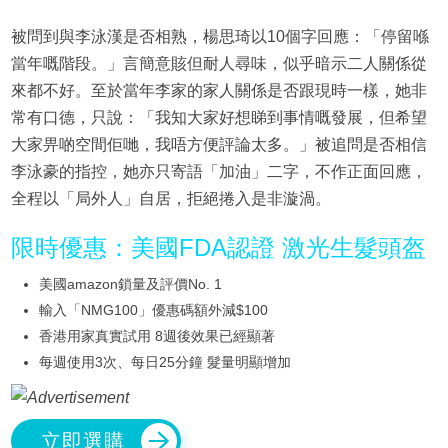
被問到與李泳漢是否相熟，楊思琦以10個字回應：「停留喺
當年嘅階段。」言簡意賅但耐人尋味，似乎暗示二人關係從
來都不好。至於當年李家的家人關係是否跟現時一樣，她非
常有口德，只說：「我知大家好想睇到事情嘅發展，但希望
大家畀啲空間佢哋，我唔方便評論太多。」被追問是否相信
李泳豪的指控，她亦只寄語「加油」二字，不作正面回應，
全程以「局外人」自居，拒絕捲入是非漩渦。
限時優惠：美國FDA認證 激光生髮頭盔
美國amazon鎖量及評價No. 1
輸入「NMG100」優惠碼額外減$100
香港用家真實試用 8週後效果已經顯著
每週使用3次、每日25分鐘 髮量明顯增加
立即選購