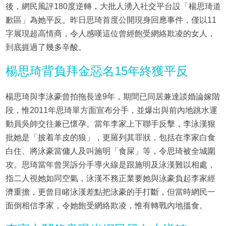
後，網民風評180度逆轉，大批人湧入社交平台設「楊思琦道
歉區」為她平反。昨日思琦首度公開現身回應事件，僅以11
字展現超高情商，令人感嘆這位曾經飽受網絡欺凌的女人，
到底捱過了幾多辛酸。
楊思琦背負拜金惡名15年終獲平反
楊思琦與李泳豪曾拍拖長達9年，期間已同居兼達談婚論嫁階
段，惟2011年思琦單方面宣布分手，並爆出與前內地跳水運
動員吳帥交往兼已懷孕。當年李家上下聯手反擊，李泳漢狠
批她是「披着羊皮的狼」，更羅列其罪狀，包括在李家白食
白住、將泳豪當傭人及叫施明「食屎」等，令思琦被全城圍
攻。思琦當年曾哭訴分手導火線是跟施明及泳漢難以相處，
指二人視她如同空氣，泳漢不務正業要她與泳豪負起李家經
濟重擔，更曾目睹泳漢差點把泳豪的手打斷，但當時網民一
面倒相信李家，令她飽受網絡欺凌，惟有轉戰內地搵食。