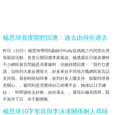
楊思琦首度開腔回應：過去由得佢過去
昨日（10日）楊思琦帶同6歲細仔Kody及媽媽三代同堂出席
母親節活動，首度公開回應李家風波。她透露近日做直播時
不少網民留言問她是否要爆料，但她得體回應：「我冇乜要
講，估唔到大家反應咁大，好多來自不同地方嘅網民留言話
支持我。我初時唔知咩事，收到好多人嘅支持、鼓勵同埋善
意關心。」被問到是否覺得自己終獲平反，她僅以11字總
結：「時間過咗去好耐，由佢過去。」展現出極高情商，既
不落井下石，亦不翻舊帳。
楊思琦10字形容與李泳漢關係耐人尋味