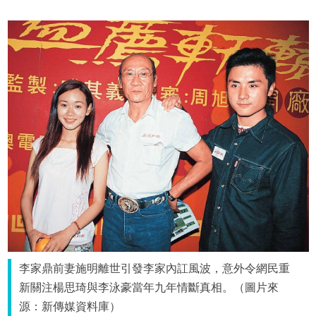
李家鼎前妻施明離世引發李家內訌風波，意外令網民重
新關注楊思琦與李泳豪當年九年情斷真相。（圖片來
源：新傳媒資料庫）