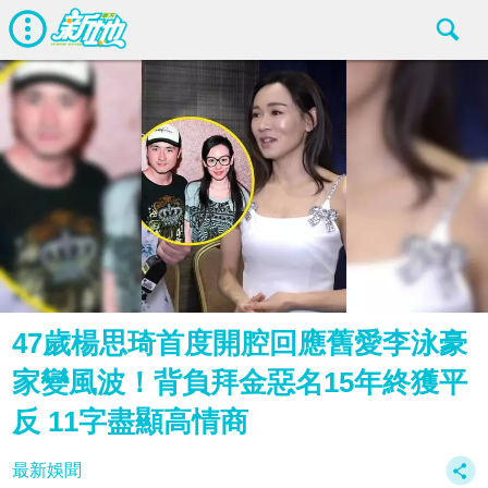
47歲楊思琦首度開腔回應舊愛李泳豪
家變風波！背負拜金惡名15年終獲平
反 11字盡顯高情商
最新娛聞