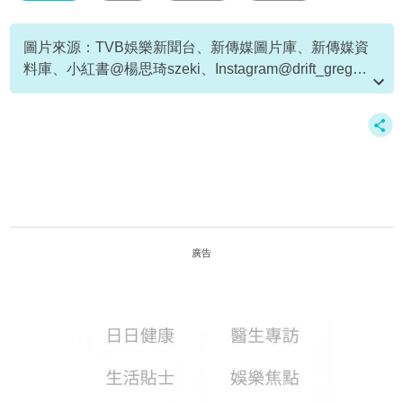
李泳豪
圖片來源：TVB娛樂新聞台、新傳媒圖片庫、新傳媒資
料庫、小紅書@楊思琦szeki、Instagram@drift_greg、
微博@楊思琦szeki
資料或影片來源：
原文刊於新假期
廣告