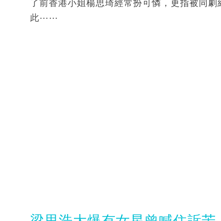
了前香港小姐楊思琦經常扮可憐，更指被同劇
此⋯⋯
梁思浩大爆有女星曾喊住訴苦