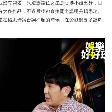
並沒有開名，只透露該位女星是香港小姐出身，目
有太多作品，不過最後都直接開名講明是楊思琦。
星在楊思琦講台詞不順的時候，在旁勸籲要多讀劇