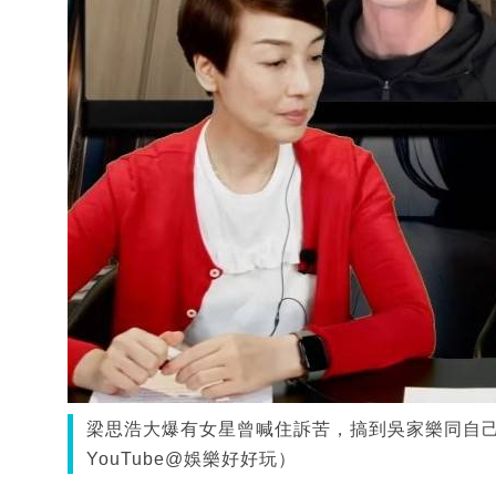
梁思浩大爆有女星曾喊住訴苦，搞到吳家樂同自
YouTube@娛樂好好玩）