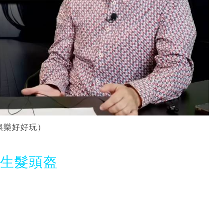
娛樂好好玩）
光生髮頭盔