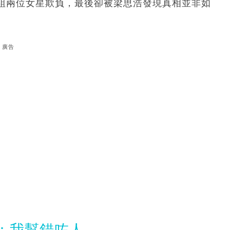
組兩位女星欺負，最後卻被梁思浩發現真相並非如
廣告
：我幫錯咗人