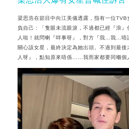
梁思浩在節目中向江美儀透露，指有一位TV
負自己：「隻眼未流眼淚，不過都已經『浪』
人啦！就問喇『咩事呀』，對方『我…我…唔
關心該女星，最終決定為她出頭。不過到最後
人呀』，點知原來唔係……我而家都要同嗰個