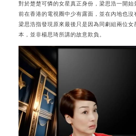
對於楚楚可憐的女星真正身份，梁思浩一開始
前在香港的電視圈中少有露面，並在內地也沒
梁思浩指發現原來最後只是因為同劇組兩位女
本，並非楊思琦所講的故意欺負。