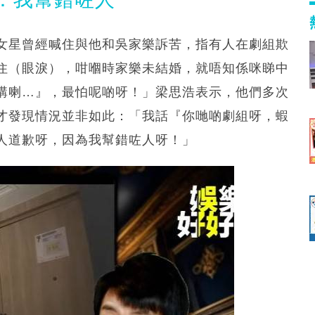
B女星曾經喊住與他和吳家樂訴苦，指有人在劇組欺
住（眼淚），咁嗰時家樂未結婚，就唔知係咪睇中
講喇…』，最怕呢啲呀！」梁思浩表示，他們多次
才發現情況並非如此：「我話『你哋啲劇組呀，蝦
人道歉呀，因為我幫錯咗人呀！」