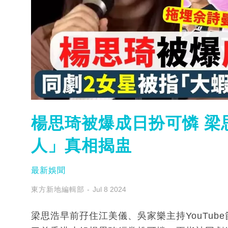
楊思琦被爆成日扮可憐 梁
人」真相揭盅
最新娛聞
東方新地編輯部
Jul 8 2024
梁思浩早前孖住江美儀、吳家樂主持YouTu