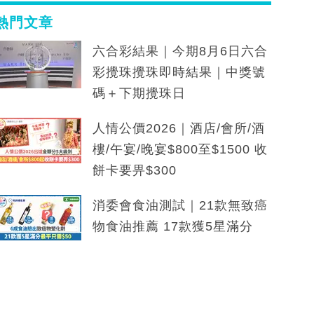
熱門文章
六合彩結果｜今期8月6日六合
彩攪珠攪珠即時結果｜中獎號
碼＋下期攪珠日
人情公價2026｜酒店/會所/酒
樓/午宴/晚宴$800至$1500 收
餅卡要畀$300
消委會食油測試｜21款無致癌
物食油推薦 17款獲5星滿分