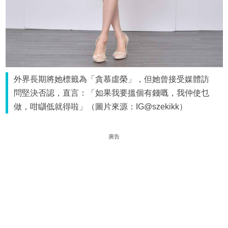
外界長期將她標籤為「貪慕虛榮」，但她曾接受媒體訪
問堅決否認，直言：「如果我要搵個有錢嘅，我仲使乜
做，咁瞓低就得啦」（圖片來源：IG@szekikk）
廣告