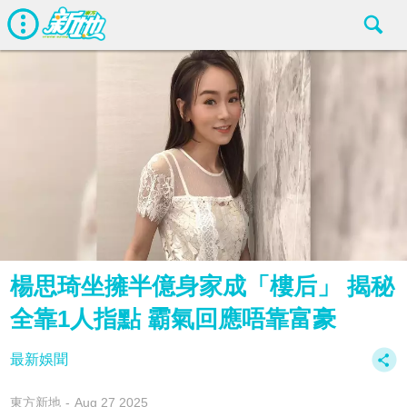
楊思琦坐擁半億身家成「樓后」 揭秘
全靠1人指點 霸氣回應唔靠富豪
最新娛聞
東方新地
Aug 27 2025