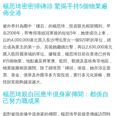
楊思琦密密掃磚頭 驚揭手持5個物業遍
佈全港
被外界封為圈中「樓后」的楊思琦，投資眼光相當獨到。早
在2006年，即奪得港姐冠軍後的短短5年，她便成功上車，
以約4,000,000港元買入長沙灣泓景台一個920呎的單位，踏
出成為業主的第一步。其後她繼續出擊，再以2,630,000港元
購入藍田麗港城的單位。據報道，楊思琦目前在香港已持有
約5個物業，地點遍及將軍澳、藍田、觀塘及荔枝角等地區，
物業版圖相當廣闊。除了鍾情買「磚頭」保值，她亦涉足股
票、基金、債券及外匯等多方面投資，實行多元化策略，難
怪財富能夠越滾越大。
楊思琦親自回應半億身家傳聞：都係自
己努力嘅成果
面對被指坐擁半億身家的傳聞，楊思琦早前接受傳媒訪問時