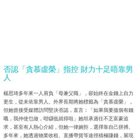
否認「貪慕虛榮」指控 財力十足唔靠男
人
楊思琦多年來一人肩負「母兼父職」，卻始終在金錢上自力
更生，從未依靠男人。外界長期將她標籤為「貪慕虛榮」，
但她曾接受媒體訪問堅決否認，直言：「如果我要搵個有錢
嘅，我仲使乜做，咁瞓低就得啦」她坦承過往不乏富豪追
求，甚至有人熱心介紹，但她一律婉拒，選擇靠自己拼搏。
多年來，她透過物業收租、直播帶貨等途徑積極賺錢，展現