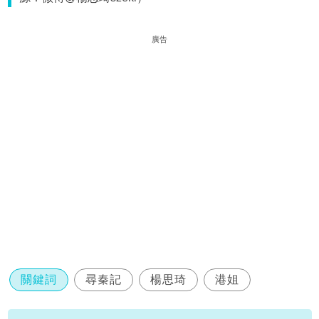
廣告
關鍵詞
尋秦記
楊思琦
港姐