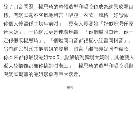
除了口音問題，楊思琦的整體造型和唱腔也成為網民攻擊目
標。有網民毫不客氣地留言「唱腔，衣著，風格，好恐怖，
你個人停留係廿幾年前咁」，更有人形容她「好似班灣仔噪
音大媽」。一位網民更是連環炮轟：「你個嘴同口音、你一
定係假既楊思琦」、「個嘴同口音都很配小紅書同抖音」。
另有網民對比其他港姐的發展，留言「繼郭羨妮同李嘉欣，
你本來都係最靚港姐top 5，點解搞到廣場大媽咁，其他藝人
返大陸搵錢都無你搞到咁老土」。楊思琦的造型和唱腔明顯
與網民期望的港姐形象有巨大落差。
廣告