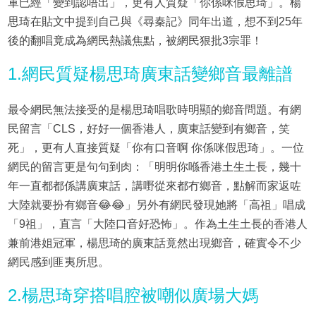
軍已經「變到認唔出」，更有人質疑「你係咪假思琦」。楊
思琦在貼文中提到自己與《尋秦記》同年出道，想不到25年
後的翻唱竟成為網民熱議焦點，被網民狠批3宗罪！
1.網民質疑楊思琦廣東話變鄉音最離譜
最令網民無法接受的是楊思琦唱歌時明顯的鄉音問題。有網
民留言「CLS，好好一個香港人，廣東話變到有鄉音，笑
死」，更有人直接質疑「你有口音啊 你係咪假思琦」。一位
網民的留言更是句句到肉：「明明你喺香港土生土長，幾十
年一直都都係講廣東話，講嘢從來都冇鄉音，點解而家返咗
大陸就要扮有鄉音😂😂」另外有網民發現她將「高祖」唱成
「9祖」，直言「大陸口音好恐怖」。作為土生土長的香港人
兼前港姐冠軍，楊思琦的廣東話竟然出現鄉音，確實令不少
網民感到匪夷所思。
2.楊思琦穿搭唱腔被嘲似廣場大媽