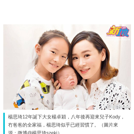
楊思琦12年誕下大女楊卓穎，八年後再迎來兒子Kody，
冇爸爸的全家福，楊思琦似乎已經習慣了。（圖片來
源：微博@楊思琦szeki）