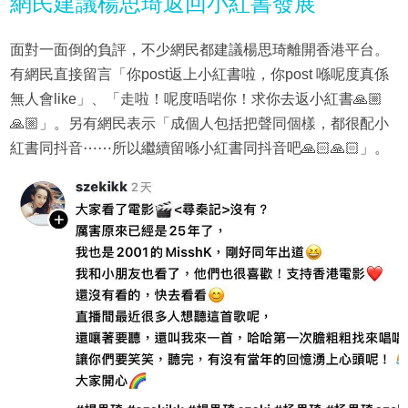
網民建議楊思琦返回小紅書發展
面對一面倒的負評，不少網民都建議楊思琦離開香港平台。
有網民直接留言「你post返上小紅書啦，你post 喺呢度真係
無人會like」、「走啦！呢度唔啱你！求你去返小紅書🙏🏼
🙏🏼」。另有網民表示「成個人包括把聲同個樣，都很配小
紅書同抖音⋯⋯所以繼續留喺小紅書同抖音吧🙏🏻🙏🏻」。