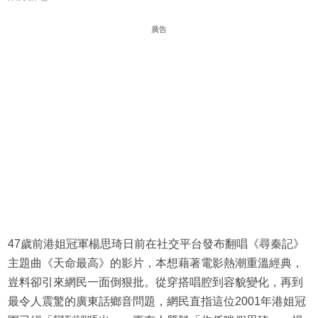
廣告
47歲前港姐冠軍楊思琦日前在社交平台發布翻唱《尋秦記》
主題曲《天命最高》的影片，本想藉著電影熱潮重溫經典，
豈料卻引來網民一面倒狠批。從穿搭唱腔到容貌變化，再到
最令人震驚的廣東話鄉音問題，網民直指這位2001年港姐冠