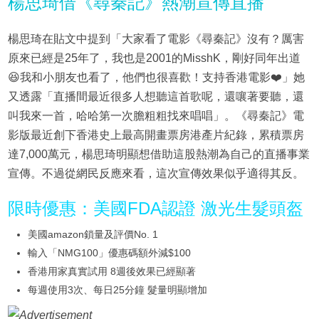
楊思琦借《尋秦記》熱潮宣傳直播
楊思琦在貼文中提到「大家看了電影《尋秦記》沒有？厲害
原來已經是25年了，我也是2001的MisshK，剛好同年出道
😆我和小朋友也看了，他們也很喜歡！支持香港電影❤️」她
又透露「直播間最近很多人想聽這首歌呢，還嚷著要聽，還
叫我來一首，哈哈第一次膽粗粗找來唱唱」。《尋秦記》電
影版最近創下香港史上最高開畫票房港產片紀錄，累積票房
達7,000萬元，楊思琦明顯想借助這股熱潮為自己的直播事業
宣傳。不過從網民反應來看，這次宣傳效果似乎適得其反。
限時優惠：美國FDA認證 激光生髮頭盔
美國amazon鎖量及評價No. 1
輸入「NMG100」優惠碼額外減$100
香港用家真實試用 8週後效果已經顯著
每週使用3次、每日25分鐘 髮量明顯增加