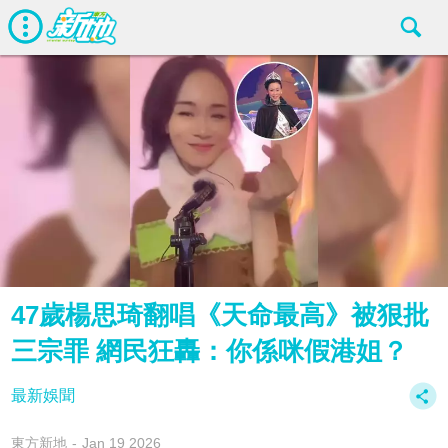
47歲楊思琦翻唱《天命最高》被狠批
三宗罪 網民狂轟：你係咪假港姐？
最新娛聞
東方新地
Jan 19 2026