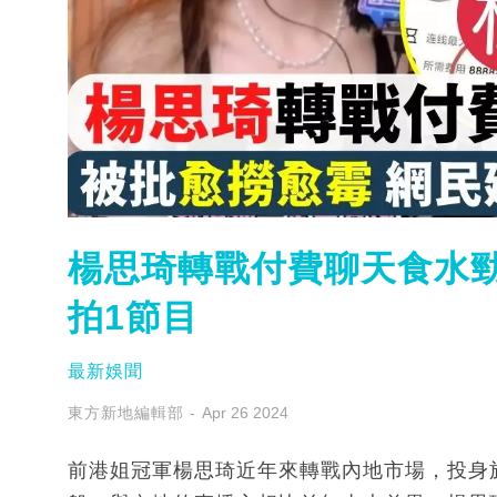
楊思琦轉戰付費聊天食水勁
拍1節目
最新娛聞
東方新地編輯部
Apr 26 2024
前港姐冠軍楊思琦近年來轉戰內地市場，投身