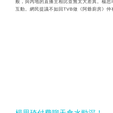
般，與內地的直播主相比並無太大差異。楊思
互動。網民提議不如回TVB做《阿爺廚房》仲
楊思琦付費聊天食水勁深！