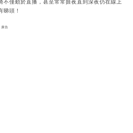
琦不僅勤於直播，甚至常常捱夜直到深夜仍在線上
有睇頭！
廣告