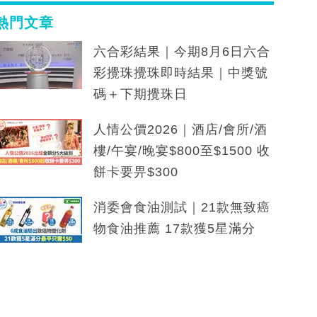
熱門文章
六合彩結果｜今期8月6日六合
彩攪珠攪珠即時結果｜中獎號
碼＋下期攪珠日
人情公價2026｜酒店/會所/酒
樓/午宴/晚宴$800至$1500 收
餅卡要畀$300
消委會食油測試｜21款無致癌
物食油推薦 17款獲5星滿分