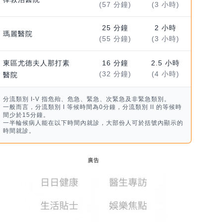
(57 分鐘)
(3 小時)
25 分鐘
2 小時
瑪麗醫院
(55 分鐘)
(3 小時)
東區尤德夫人那打素
16 分鐘
2.5 小時
(32 分鐘)
(4 小時)
醫院
分流類別 I-V 指危殆、危急、緊急、次緊急及非緊急類別。
一般而言，分流類別 I 等候時間為0分鐘，分流類別 II 的等候時
間少於15分鐘。
一半輪候病人能在以下時間內就診，大部份人可於括號內顯示的
時間就診。
廣告