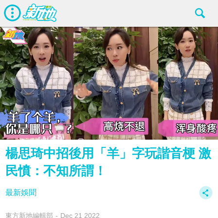
楊思琦中招後用「羊」字玩諧音梗 激
民憤：不知所謂！
最新娛聞
東方新地編輯部
Dec 21 2022