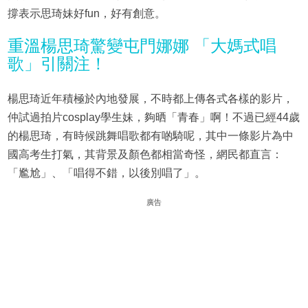
撐表示思琦妹好fun，好有創意。
重溫楊思琦驚變屯門娜娜 「大媽式唱
歌」引關注！
楊思琦近年積極於內地發展，不時都上傳各式各樣的影片，
仲試過拍片cosplay學生妹，夠晒「青春」啊！不過已經44歲
的楊思琦，有時候跳舞唱歌都有啲騎呢，其中一條影片為中
國高考生打氣，其背景及顏色都相當奇怪，網民都直言：
「尷尬」、「唱得不錯，以後別唱了」。
廣告