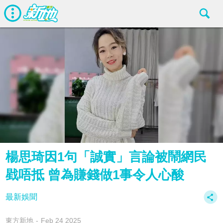
楊思琦因1句「誠實」言論被鬧網民
戥唔抵 曾為賺錢做1事令人心酸
最新娛聞
東方新地
Feb 24 2025