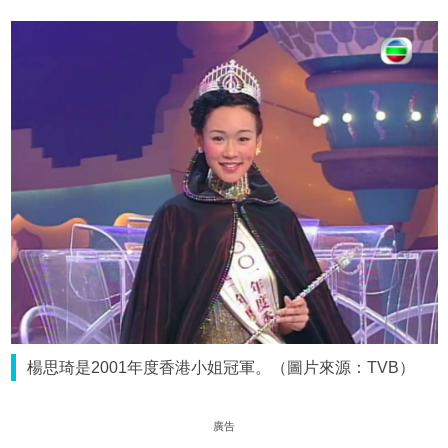
楊思琦是2001年度香港小姐冠軍。（圖片來源：TVB）
廣告