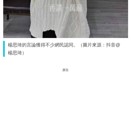
楊思琦的言論獲得不少網民認同。（圖片來源：抖音@
楊思琦）
廣告