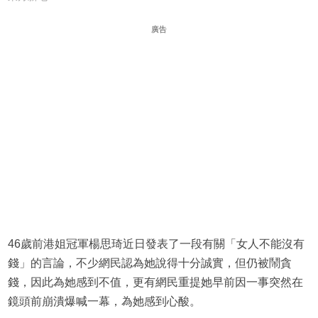
廣告
46歲前港姐冠軍楊思琦近日發表了一段有關「女人不能沒有
錢」的言論，不少網民認為她說得十分誠實，但仍被鬧貪
錢，因此為她感到不值，更有網民重提她早前因一事突然在
鏡頭前崩潰爆喊一幕，為她感到心酸。