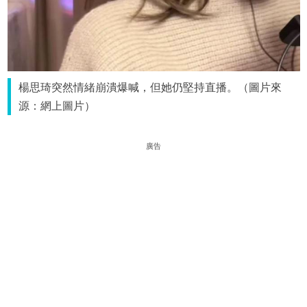
楊思琦突然情緒崩潰爆喊，但她仍堅持直播。（圖片來
源：網上圖片）
廣告