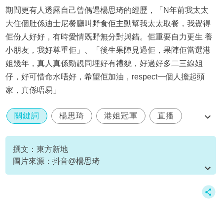
期間更有人透露自己曾偶遇楊思琦的經歷，「N年前我太太
大住個肚係迪士尼餐廳叫野食佢主動幫我太太取餐，我覺得
佢份人好好，有時愛情既野無分對與錯。佢重要自力更生 養
小朋友，我好尊重佢」、「後生果陣見過佢，果陣佢當選港
姐幾年，真人真係勁靚同埋好有禮貌，好過好多二三線姐
仔，好可惜命水唔好，希望佢加油，respect一個人擔起頭
家，真係唔易」
關鍵詞
楊思琦
港姐冠軍
直播
貪錢
撰文：東方新地
圖片來源：抖音@楊思琦
資料或影片來源：
原文刊於新假期