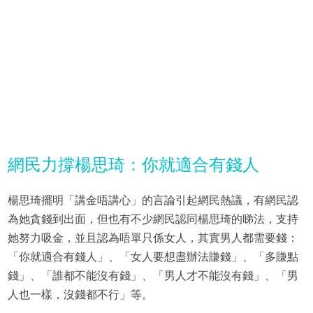
網民力撐楊思琦：你就適合有錢人
楊思琦擺明「講金唔講心」的言論引起網民熱議，有網民認
為她貪錢到出面，但也有不少網民認同楊思琦的睇法，支持
她努力吸金，並且認為唔單只係女人，其實男人都需要錢：
「你就適合有錢人」、「女人要想盡辦法賺錢」、「多賺點
錢」、「誰都不能沒有錢」、「男人才不能沒有錢」、「男
人也一樣，沒錢都不行」等。