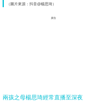
（圖片來源：抖音@楊思琦）
廣告
兩孩之母楊思琦經常直播至深夜