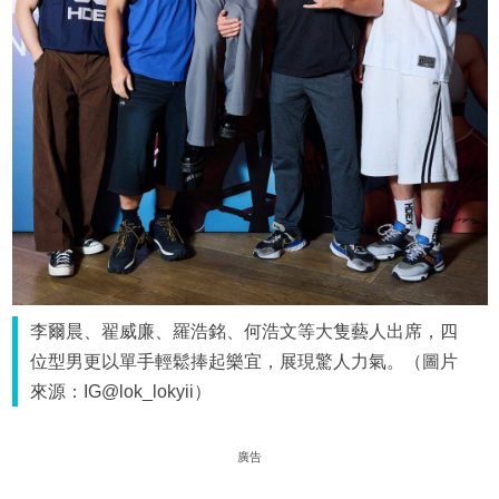
李爾晨、翟威廉、羅浩銘、何浩文等大隻藝人出席，四
位型男更以單手輕鬆捧起樂宜，展現驚人力氣。（圖片
來源：IG@lok_lokyii）
廣告