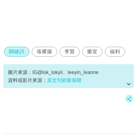
關鍵詞
張耀揚
李賢
樂宜
福利
圖片來源：IG@lok_lokyii、leeyin_leanne
資料或影片來源：
原文刊於新假期