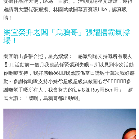
女擔任品牌大使，略為「自肥」。活動現場星光熠熠，邀得
邀請兩大型佬張耀揚、林國斌做開幕嘉賓吸Like，認真吸
睛！
樂宜榮升老闆「烏鴉哥」張耀揚霸氣撐
場！
樂宜晒出多張合照，星光熠熠：「感激到場支持嘅所有朋友
🥹❤️‍🔥活動前一個月我應該係緊張到失眠～所以見到今次活動
你哋嚟支持，我好感動😭❤️‍🔥我應該係當日講咗十萬次我好感
動～多謝你哋嚟支持小妹🥹超級超級無敵開心🥹❤️‍🔥❤️‍🔥❤️‍🔥多
謝嚟幫手嘅所有人，我會努力的🦾#多謝Roy哥Ben哥」，網
民大讚：「威喎，烏鴉哥都出動到」