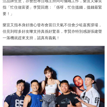
注品牌生意，亦會想專注喺主持同司儀嘅工作，樂宜又爆笑
指「忙住做富婆」李賢回應：「係呀，忙住搵錢，搵錢最緊
要！」
樂宜又指本身好擔心發布會當日天氣不佳會少咗嘉賓撐場，
但見到咁多好友嚟支持真係好驚喜，李賢亦特別感謝張建聲
一落機就趕來支持，認真有義氣！