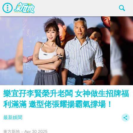
樂宜孖李賢榮升老闆 女神做生招牌福
利滿滿 邀型佬張耀揚霸氣撐場！
最新娛聞
東方新地
Apr 30 2025