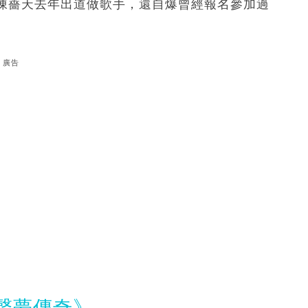
陳薔天去年出道做歌手，還自爆曾經報名參加過
廣告
聲夢傳奇》