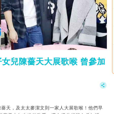
女兒陳薔天大展歌喉 曾參加
兒陳薔天，及太太麥潔文則一家人大展歌喉！他們早