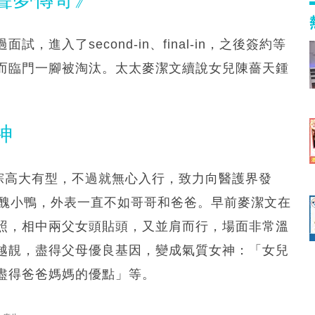
進入了second-in、final-in，之後簽約等
而臨門一腳被淘汰。太太麥潔文續說女兒陳薔天鍾
神
耀淙高大有型，不過就無心入行，致力向醫護界發
為醜小鴨，外表一直不如哥哥和爸爸。早前麥潔文在
照，相中兩父女頭貼頭，又並肩而行，場面非常溫
越靚，盡得父母優良基因，變成氣質女神：「女兒
盡得爸爸媽媽的優點」等。