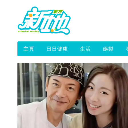
主頁
日日健康
生活
娛樂