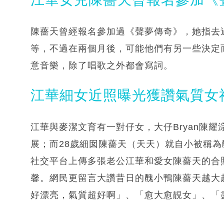
陳薔天曾經報名參加過《聲夢傳奇》，她指去過面試，
等，不過在兩個月後，可能他們有另一些決定
意音樂，除了唱歌之外都會寫詞。
江華細女近照曝光獲讚氣質女
江華與麥潔文育有一對仔女，大仔Bryan陳
展；而28歲細囡陳薔天（天天）就自小被稱
社交平台上傳多張老公江華和愛女陳薔天的合
馨。網民更留言大讚昔日的醜小鴨陳薔天越大
好漂亮，氣質超好啊」、「愈大愈靚女」、「