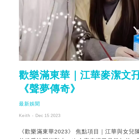
歡樂滿東華｜江華麥潔文孖
《聲夢傳奇》
最新娛聞
Keith
Dec 15 2023
《歡樂滿東華2023》 焦點項目｜江華與女