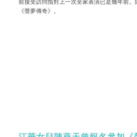
前接受訪問指對上一次全家表演已是幾年前。
《聲夢傳奇》。
江華女兒陳薔天曾報名參加《